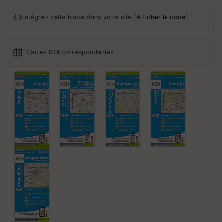
ce
Intégrez cette trace dans votre site [
Afficher le code
]
Po
int
illé
Cartes IGN correspondantes
s
S
e
n
s
St
re
et
Vi
e
w