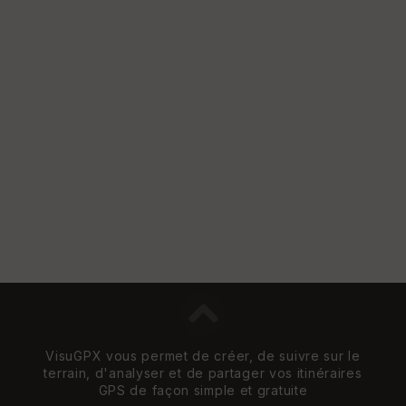
VisuGPX vous permet de créer, de suivre sur le
terrain, d'analyser et de partager vos itinéraires
GPS de façon simple et gratuite