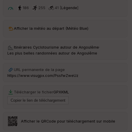
ri
v
186
255
41 [
Légende
]
é
e
C
Afficher la météo au départ (Météo Blue)
ou
le
ur
Itinéraires Cyclotourisme autour de
Angoulême
·
Les plus belles randonnées autour de Angoulême
URL permanente de la page
Ep
https://www.visugpx.com/PssfwZweUz
ai
ss
eu
Télécharger le fichier
GPX
KML
r
Tr
an
sp
Afficher le QRCode pour téléchargement sur mobile
ar
en