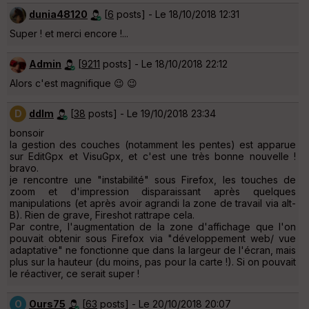
dunia48120
[
6
posts] - Le 18/10/2018 12:31
Super ! et merci encore !...
Admin
[
9211
posts] - Le 18/10/2018 22:12
Alors c'est magnifique 😉 😉
D
ddlm
[
38
posts] - Le 19/10/2018 23:34
bonsoir
la gestion des couches (notamment les pentes) est apparue
sur EditGpx et VisuGpx, et c'est une très bonne nouvelle !
bravo.
je rencontre une "instabilité" sous Firefox, les touches de
zoom et d'impression disparaissant après quelques
manipulations (et après avoir agrandi la zone de travail via alt-
B). Rien de grave, Fireshot rattrape cela.
Par contre, l'augmentation de la zone d'affichage que l'on
pouvait obtenir sous Firefox via "développement web/ vue
adaptative" ne fonctionne que dans la largeur de l'écran, mais
plus sur la hauteur (du moins, pas pour la carte !). Si on pouvait
le réactiver, ce serait super !
O
Ours75
[
63
posts] - Le 20/10/2018 20:07