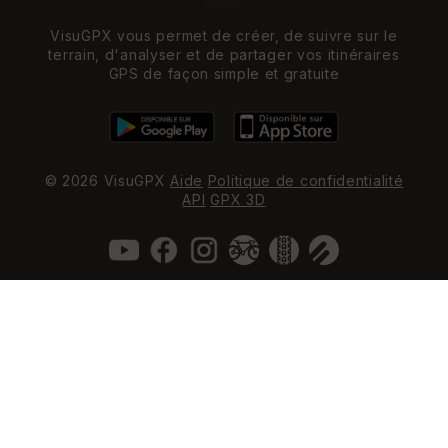
VisuGPX vous permet de créer, de suivre sur le
terrain, d'analyser et de partager vos itinéraires
GPS de façon simple et gratuite
© 2026 VisuGPX
Aide
Politique de confidentialité
API
GPX 3D