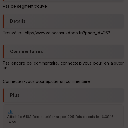
eu
r
Pas de segment trouvé
Tr
Détails
an
sp
Trouvé ici : http://www.velocanauxdodo.fr/?page_id=262
ar
en
ce
Commentaires
Po
Pas encore de commentaire, connectez-vous pour en ajouter
int
un.
illé
s
Connectez-vous pour ajouter un commentaire
S
e
Plus
n
s
Affichée 6163 fois et téléchargée 295 fois depuis le 16.08.16
St
14:59
re