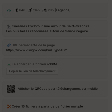
et
Vi
846
1145
285 [
Légende
]
e
w
Itinéraires Cyclotourisme autour de
Saint-Grégoire
·
Les plus belles randonnées autour de Saint-Grégoire
URL permanente de la page
https://www.visugpx.com/bmFuypdADY
Télécharger le fichier
GPX
KML
Afficher le QRCode pour téléchargement sur mobile
Créer 16 fichiers à partir de ce fichier multiple