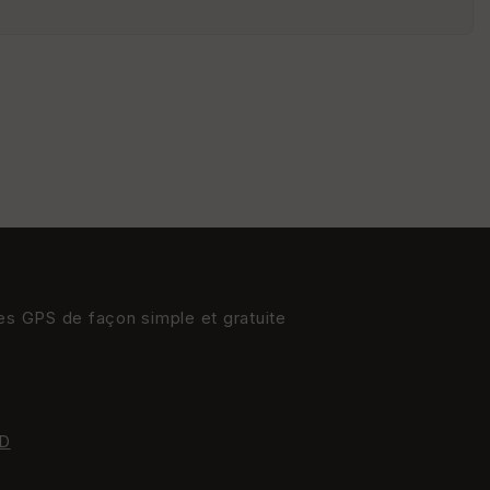
s
St
re
et
Vi
e
w
res GPS de façon simple et gratuite
D