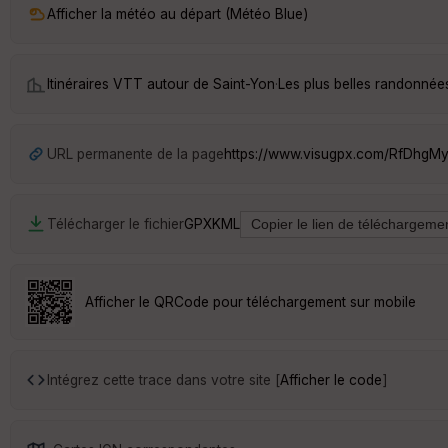
Afficher la météo au départ (Météo Blue)
Itinéraires VTT autour de
Saint-Yon
·
Les plus belles randonnée
URL permanente de la page
https://www.visugpx.com/RfDhgM
Télécharger le fichier
GPX
KML
Afficher le QRCode pour téléchargement sur mobile
Intégrez cette trace dans votre site [
Afficher le code
]