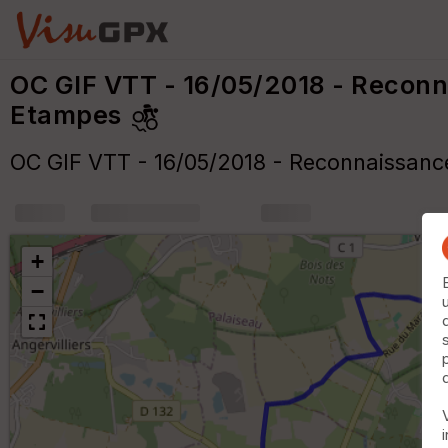
OC GIF VTT - 16/05/2018 - Reconn
Etampes
OC GIF VTT - 16/05/2018 - Reconnaissanc
+
m
+
−