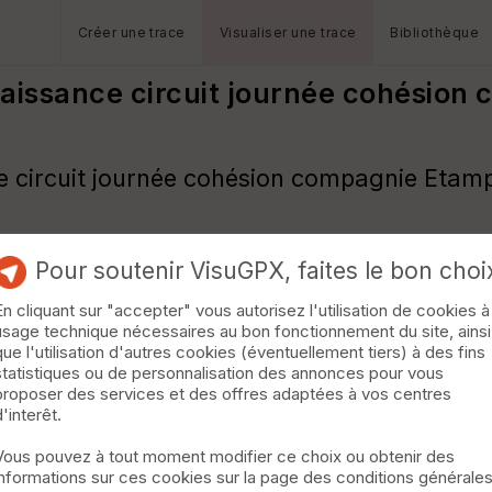
Créer une trace
Visualiser une trace
Bibliothèque
aissance circuit journée cohésion
e circuit journée cohésion compagnie Etam
Pour soutenir VisuGPX, faites le bon choi
En cliquant sur "accepter" vous autorisez l'utilisation de cookies à
usage technique nécessaires au bon fonctionnement du site, ainsi
que l'utilisation d'autres cookies (éventuellement tiers) à des fins
statistiques ou de personnalisation des annonces pour vous
proposer des services et des offres adaptées à vos centres
d'interêt.
Vous pouvez à tout moment modifier ce choix ou obtenir des
informations sur ces cookies sur la page des conditions générale