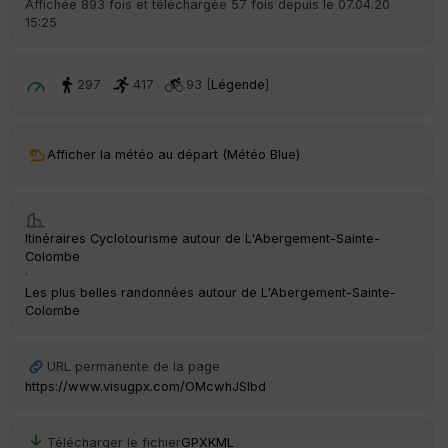
Affichée 893 fois et téléchargée 57 fois depuis le 07.04.20
15:25
ar
ri
v
é
297
417
93 [
Légende
]
e
C
ou
Afficher la météo au départ (Météo Blue)
le
ur
Itinéraires Cyclotourisme autour de
L'Abergement-Sainte-
Colombe
·
Ep
Les plus belles randonnées autour de L'Abergement-Sainte-
ai
Colombe
ss
eu
r
URL permanente de la page
https://www.visugpx.com/OMcwhJSIbd
Tr
an
Télécharger le fichier
GPX
KML
sp