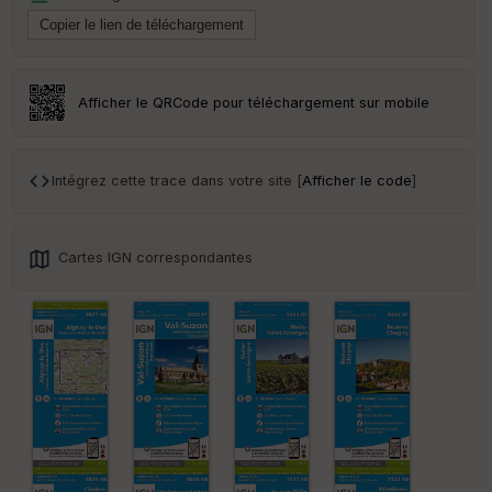
ar
en
ce
Afficher le QRCode pour téléchargement sur mobile
Po
int
illé
s
Intégrez cette trace dans votre site [
Afficher le code
]
S
e
Cartes IGN correspondantes
n
s
St
re
et
Vi
e
w