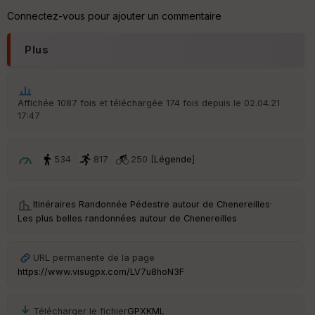
Connectez-vous pour ajouter un commentaire
Po
int
Plus
illé
s
Affichée 1087 fois et téléchargée 174 fois depuis le 02.04.21
S
e
17:47
n
s
534
817
250 [
Légende
]
St
re
et
Itinéraires Randonnée Pédestre autour de
Chenereilles
·
Vi
Les plus belles randonnées autour de Chenereilles
e
w
URL permanente de la page
https://www.visugpx.com/LV7u8hoN3F
Télécharger le fichier
GPX
KML