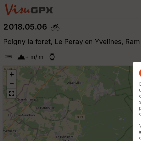
2018.05.06
Poigny la foret, Le Peray en Yvelines, Ram
+
m
/
m
+
−