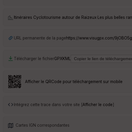
Itinéraires Cyclotourisme autour de
Raizeux
·
Les plus belles r
URL permanente de la page
https://www.visugpx.com/9jOBO5
Télécharger le fichier
GPX
KML
Afficher le QRCode pour téléchargement sur mobile
Intégrez cette trace dans votre site [
Afficher le code
]
Cartes IGN correspondantes