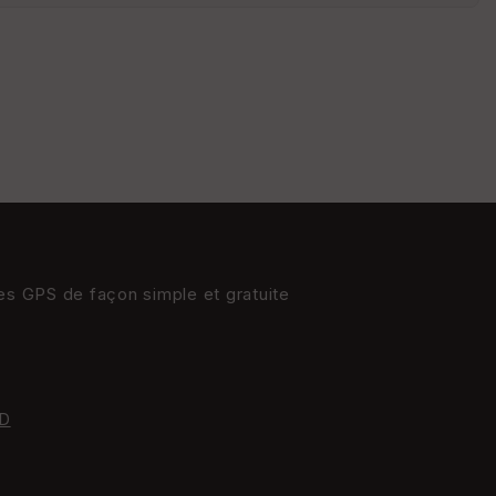
St
re
et
Vi
e
w
res GPS de façon simple et gratuite
D