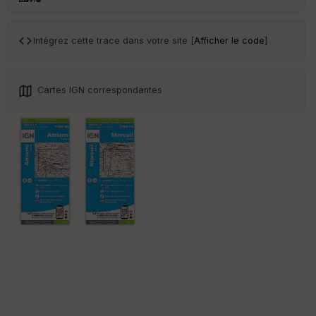
ce
Intégrez cette trace dans votre site [
Afficher le code
]
Po
int
illé
s
Cartes IGN correspondantes
S
e
n
s
St
re
et
Vi
e
w