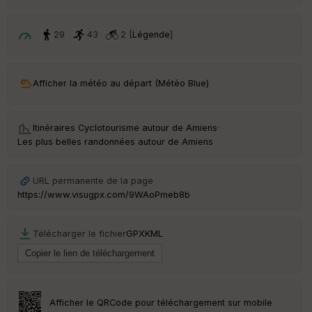
ri
v
é
29
43
2 [
Légende
]
e
C
ou
Afficher la météo au départ (Météo Blue)
le
ur
Itinéraires Cyclotourisme autour de
Amiens
·
Les plus belles randonnées autour de Amiens
Ep
URL permanente de la page
ai
https://www.visugpx.com/9WAoPmeb8b
ss
eu
r
Télécharger le fichier
GPX
KML
Tr
an
sp
ar
Afficher le QRCode pour téléchargement sur mobile
en