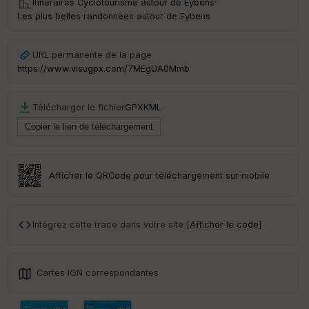
Itinéraires Cyclotourisme autour de
Eybens
·
ce
Les plus belles randonnées autour de Eybens
Po
int
URL permanente de la page
illé
https://www.visugpx.com/7MEgUA0Mmb
s
Télécharger le fichier
GPX
KML
S
e
n
s
Afficher le QRCode pour téléchargement sur mobile
St
re
et
Vi
Intégrez cette trace dans votre site [
Afficher le code
]
e
w
Cartes IGN correspondantes