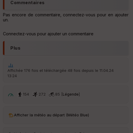
ri
Commentaires
v
é
Pas encore de commentaire, connectez-vous pour en ajouter
e
un.
C
ou
Connectez-vous pour ajouter un commentaire
le
ur
Plus
Affichée 176 fois et téléchargée 48 fois depuis le 11.04.24
Ep
13:24
ai
ss
eu
r
154
272
85 [
Légende
]
Tr
an
Afficher la météo au départ (Météo Blue)
sp
ar
en