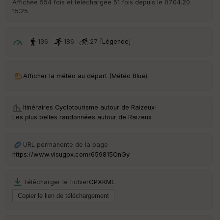
Affichée 554 fois et téléchargée 51 fois depuis le 07.04.20
15:25
ar
ri
v
é
136
186
27 [
Légende
]
e
C
ou
Afficher la météo au départ (Météo Blue)
le
ur
Itinéraires Cyclotourisme autour de
Raizeux
·
Les plus belles randonnées autour de Raizeux
Ep
URL permanente de la page
ai
https://www.visugpx.com/659815OnGy
ss
eu
r
Télécharger le fichier
GPX
KML
Tr
an
sp