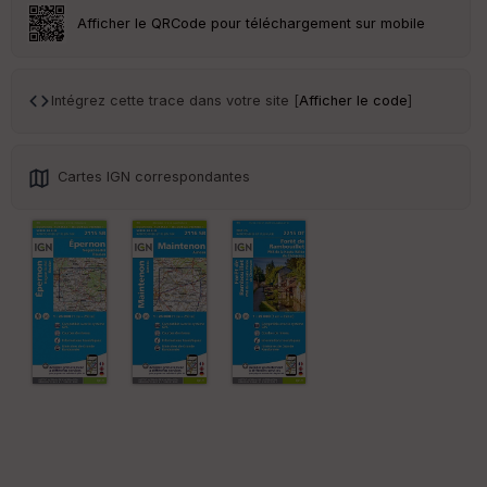
ar
Afficher le QRCode pour téléchargement sur mobile
en
ce
Intégrez cette trace dans votre site [
Afficher le code
]
Po
int
illé
s
Cartes IGN correspondantes
S
e
n
s
St
re
et
Vi
e
w