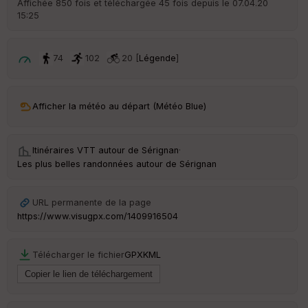
Affichée 850 fois et téléchargée 45 fois depuis le 07.04.20
15:25
ar
ri
v
é
74
102
20 [
Légende
]
e
C
ou
Afficher la météo au départ (Météo Blue)
le
ur
Itinéraires VTT autour de
Sérignan
·
Les plus belles randonnées autour de Sérignan
Ep
URL permanente de la page
ai
https://www.visugpx.com/1409916504
ss
eu
r
Télécharger le fichier
GPX
KML
Tr
an
sp