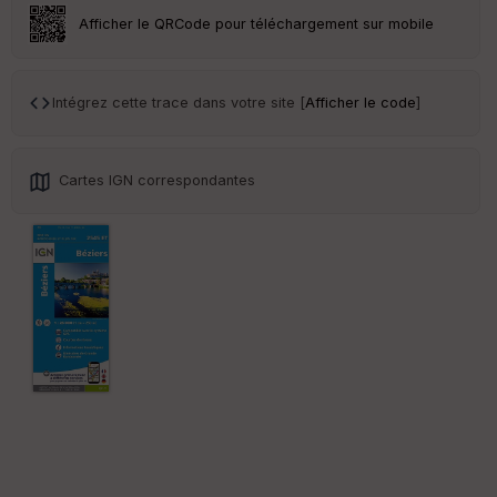
ar
Afficher le QRCode pour téléchargement sur mobile
en
ce
Intégrez cette trace dans votre site [
Afficher le code
]
Po
int
illé
s
Cartes IGN correspondantes
S
e
n
s
St
re
et
Vi
e
w