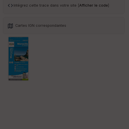
sp
Intégrez cette trace dans votre site [
Afficher le code
]
ar
en
ce
Cartes IGN correspondantes
Po
int
illé
s
S
e
n
s
St
re
et
Vi
e
w