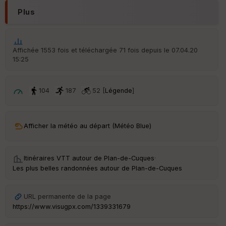
d
Plus
é
p
ar
t
Affichée 1553 fois et téléchargée 71 fois depuis le 07.04.20
15:25
ar
ri
v
é
104
187
52 [
Légende
]
e
C
ou
Afficher la météo au départ (Météo Blue)
le
ur
Itinéraires VTT autour de
Plan-de-Cuques
·
Les plus belles randonnées autour de Plan-de-Cuques
Ep
URL permanente de la page
ai
https://www.visugpx.com/1339331679
ss
eu