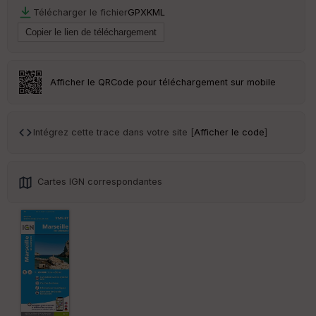
r
Télécharger le fichier
GPX
KML
Tr
an
sp
ar
Afficher le QRCode pour téléchargement sur mobile
en
ce
Intégrez cette trace dans votre site [
Afficher le code
]
Po
int
illé
s
Cartes IGN correspondantes
S
e
n
s
St
re
et