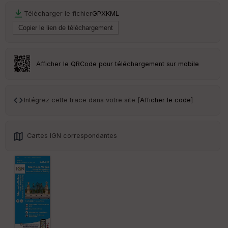
r
Télécharger le fichier
GPX
KML
Tr
an
sp
ar
Afficher le QRCode pour téléchargement sur mobile
en
ce
Intégrez cette trace dans votre site [
Afficher le code
]
Po
int
illé
s
Cartes IGN correspondantes
S
e
n
s
St
re