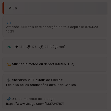
r
d
Plus
é
p
ar
t
Affichée 1085 fois et téléchargée 55 fois depuis le 07.04.20
15:25
ar
ri
v
é
131
176
28 [
Légende
]
e
C
ou
Afficher la météo au départ (Météo Blue)
le
ur
Itinéraires VTT autour de
Chelles
·
Les plus belles randonnées autour de Chelles
Ep
URL permanente de la page
ai
https://www.visugpx.com/1337247871
ss
eu