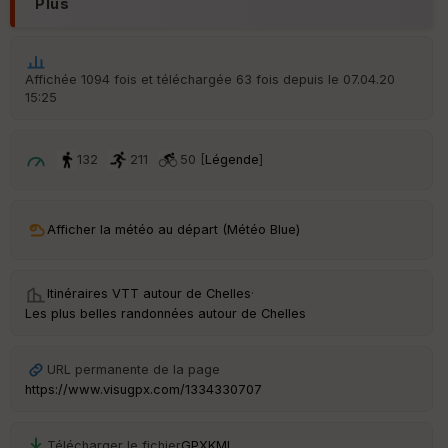
Plus
é
p
ar
t
Affichée 1094 fois et téléchargée 63 fois depuis le 07.04.20
15:25
ar
ri
v
é
132
211
50 [
Légende
]
e
C
ou
Afficher la météo au départ (Météo Blue)
le
ur
Itinéraires VTT autour de
Chelles
·
Les plus belles randonnées autour de Chelles
Ep
URL permanente de la page
ai
https://www.visugpx.com/1334330707
ss
eu
r
Télécharger le fichier
GPX
KML