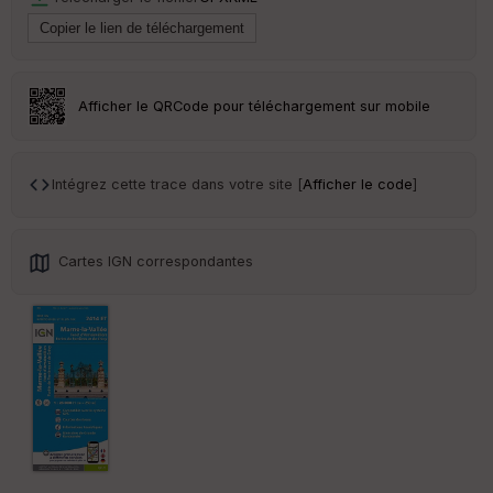
Tr
an
sp
ar
Afficher le QRCode pour téléchargement sur mobile
en
ce
Intégrez cette trace dans votre site [
Afficher le code
]
Po
int
illé
s
Cartes IGN correspondantes
S
e
n
s
St
re
et
Vi