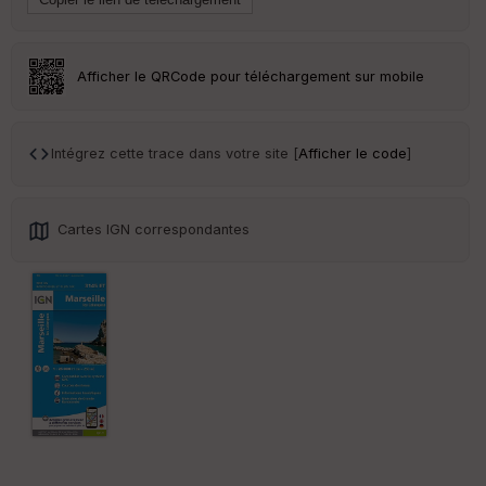
Tr
an
sp
ar
Afficher le QRCode pour téléchargement sur mobile
en
ce
Intégrez cette trace dans votre site [
Afficher le code
]
Po
int
illé
s
Cartes IGN correspondantes
S
e
n
s
St
re
et
Vi
e
w