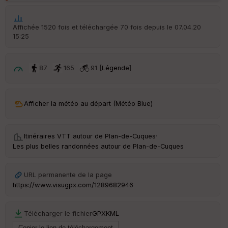
p
ar
t
Affichée 1520 fois et téléchargée 70 fois depuis le 07.04.20
15:25
ar
ri
v
é
87
165
91 [
Légende
]
e
C
ou
Afficher la météo au départ (Météo Blue)
le
ur
Itinéraires VTT autour de
Plan-de-Cuques
·
Les plus belles randonnées autour de Plan-de-Cuques
Ep
URL permanente de la page
ai
https://www.visugpx.com/1289682946
ss
eu
r
Télécharger le fichier
GPX
KML