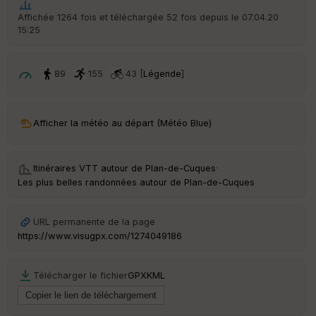
t
Affichée 1264 fois et téléchargée 52 fois depuis le 07.04.20
15:25
ar
ri
v
é
89
155
43 [
Légende
]
e
C
ou
Afficher la météo au départ (Météo Blue)
le
ur
Itinéraires VTT autour de
Plan-de-Cuques
·
Les plus belles randonnées autour de Plan-de-Cuques
Ep
URL permanente de la page
ai
https://www.visugpx.com/1274049186
ss
eu
r
Télécharger le fichier
GPX
KML
Tr
an