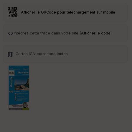
sp
ar
Afficher le QRCode pour téléchargement sur mobile
en
ce
Intégrez cette trace dans votre site [
Afficher le code
]
Po
int
illé
s
Cartes IGN correspondantes
S
e
n
s
St
re
et
Vi
e
w