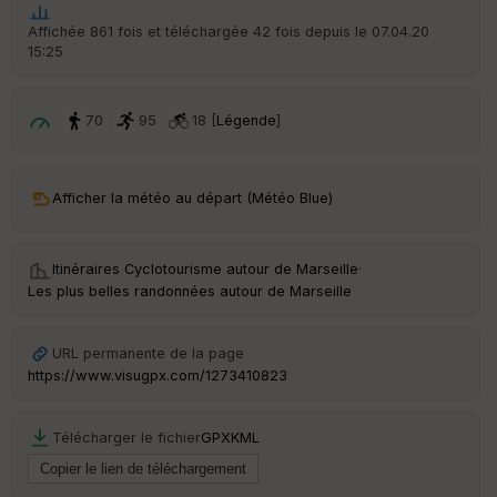
t
Affichée 861 fois et téléchargée 42 fois depuis le 07.04.20
15:25
ar
ri
v
é
70
95
18 [
Légende
]
e
C
ou
Afficher la météo au départ (Météo Blue)
le
ur
Itinéraires Cyclotourisme autour de
Marseille
·
Les plus belles randonnées autour de Marseille
Ep
URL permanente de la page
ai
https://www.visugpx.com/1273410823
ss
eu
r
Télécharger le fichier
GPX
KML
Tr