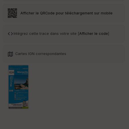
an
sp
ar
Afficher le QRCode pour téléchargement sur mobile
en
ce
Intégrez cette trace dans votre site [
Afficher le code
]
Po
int
illé
s
Cartes IGN correspondantes
S
e
n
s
St
re
et
Vi
e
w