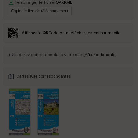
Télécharger le fichier
GPX
KML
Tr
an
sp
ar
Afficher le QRCode pour téléchargement sur mobile
en
ce
Intégrez cette trace dans votre site [
Afficher le code
]
Po
int
illé
s
Cartes IGN correspondantes
S
e
n
s
St
re
et