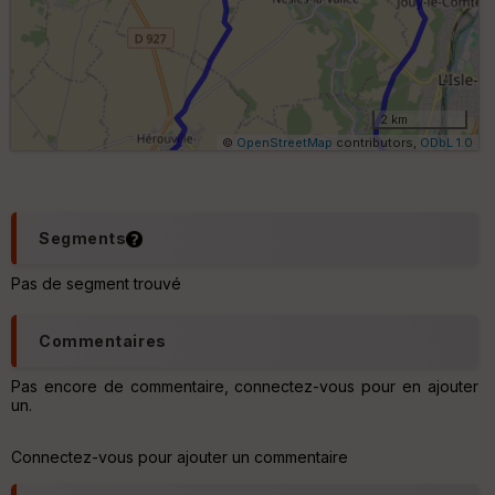
e
s
ki
lo
m
ét
ri
2 km
q
©
OpenStreetMap
contributors,
ODbL 1.0
u
e
s
C
Segments
o
u
Pas de segment trouvé
v
er
tu
Commentaires
re
IG
N
Pas encore de commentaire, connectez-vous pour en ajouter
un.
Aff
ic
Connectez-vous pour ajouter un commentaire
he
r