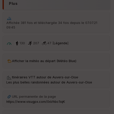
d
Plus
é
p
ar
t
Affichée 381 fois et téléchargée 34 fois depuis le 07.07.21
09:45
ar
ri
v
é
130
207
47 [
Légende
]
e
C
ou
Afficher la météo au départ (Météo Blue)
le
ur
Itinéraires VTT autour de
Auvers-sur-Oise
·
Les plus belles randonnées autour de Auvers-sur-Oise
Ep
URL permanente de la page
ai
https://www.visugpx.com/0sVhbc1iqK
ss
eu
r