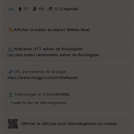
101
166
39 [
Légende
]
Afficher la météo au départ (Météo Blue)
Itinéraires VTT autour de
Rochegude
·
Les plus belles randonnées autour de Rochegude
URL permanente de la page
https://www.visugpx.com/zYd1sNseob
Télécharger le fichier
GPX
KML
Afficher le QRCode pour téléchargement sur mobile