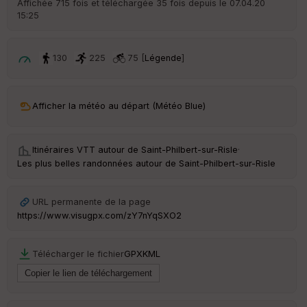
Affichée 715 fois et téléchargée 35 fois depuis le 07.04.20
15:25
ar
ri
v
é
130
225
75 [
Légende
]
e
C
ou
Afficher la météo au départ (Météo Blue)
le
ur
Itinéraires VTT autour de
Saint-Philbert-sur-Risle
·
Les plus belles randonnées autour de Saint-Philbert-sur-Risle
Ep
URL permanente de la page
ai
https://www.visugpx.com/zY7nYqSXO2
ss
eu
r
Télécharger le fichier
GPX
KML
Tr
an
sp