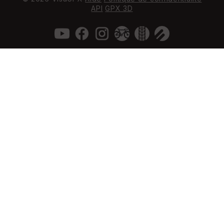
API
GPX 3D