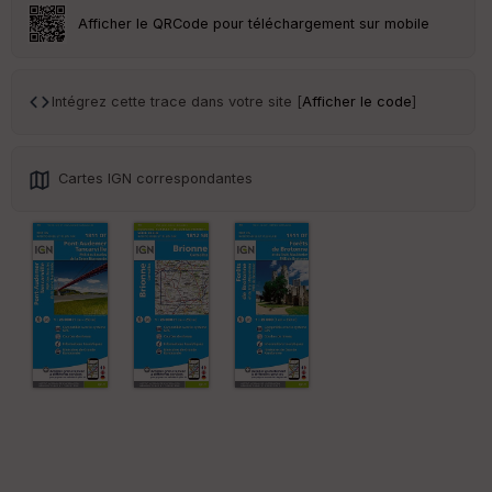
ar
Afficher le QRCode pour téléchargement sur mobile
en
ce
Intégrez cette trace dans votre site [
Afficher le code
]
Po
int
illé
s
Cartes IGN correspondantes
S
e
n
s
St
re
et
Vi
e
w