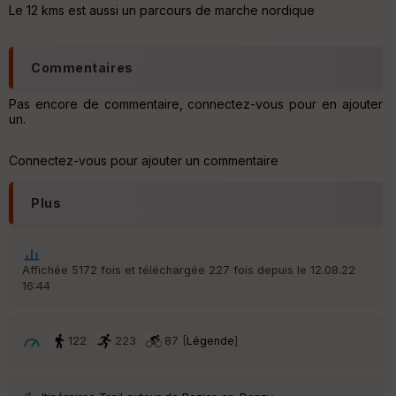
ar
Le 12 kms est aussi un parcours de marche nordique
en
ce
Commentaires
Po
int
Pas encore de commentaire, connectez-vous pour en ajouter
illé
un.
s
Connectez-vous pour ajouter un commentaire
S
e
Plus
n
s
Affichée 5172 fois et téléchargée 227 fois depuis le 12.08.22
St
16:44
re
et
Vi
e
122
223
87 [
Légende
]
w