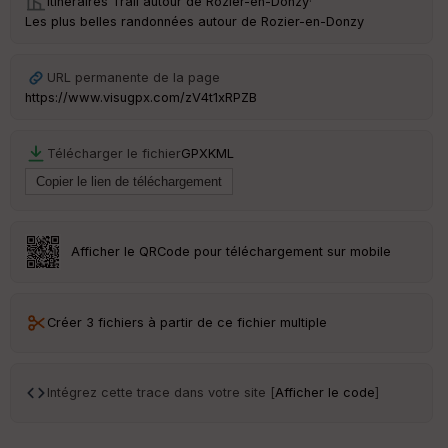
Itinéraires Trail autour de
Rozier-en-Donzy
·
Les plus belles randonnées autour de Rozier-en-Donzy
URL permanente de la page
https://www.visugpx.com/zV4t1xRPZB
Télécharger le fichier
GPX
KML
Afficher le QRCode pour téléchargement sur mobile
Créer 3 fichiers à partir de ce fichier multiple
Intégrez cette trace dans votre site [
Afficher le code
]