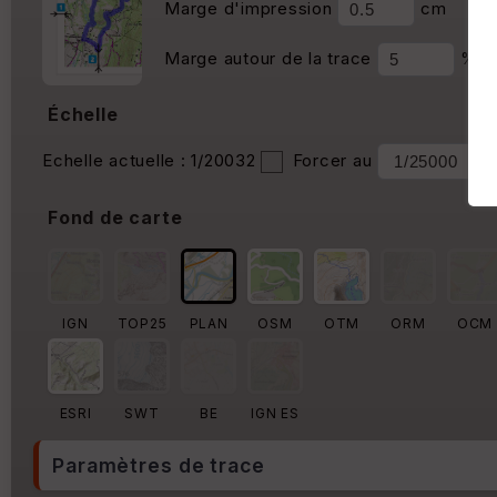
Marge d'impression
cm
Marge autour de la trace
%
Échelle
Echelle actuelle : 1/20032
Forcer au
Fond de carte
IGN
TOP25
PLAN
OSM
OTM
ORM
OCM
ESRI
SWT
BE
IGN ES
Paramètres de trace