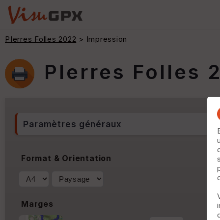
PIerres Folles 2022
> Impression
PIerres Folles 
Paramètres généraux
Format & Orientation
Marges