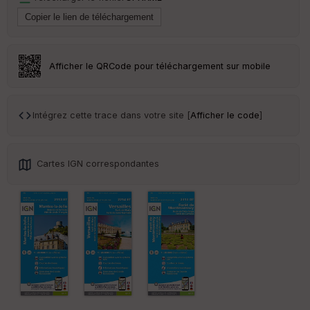
Tr
an
sp
ar
Afficher le QRCode pour téléchargement sur mobile
en
ce
Intégrez cette trace dans votre site [
Afficher le code
]
Po
int
illé
s
Cartes IGN correspondantes
S
e
n
s
St
re
et
Vi