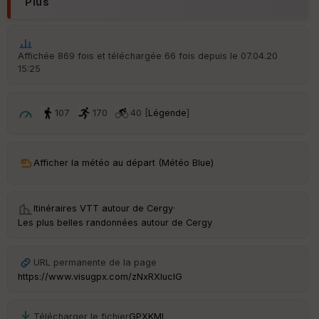
Plus
é
p
ar
t
Affichée 869 fois et téléchargée 66 fois depuis le 07.04.20
15:25
ar
ri
v
é
107
170
40 [
Légende
]
e
C
ou
Afficher la météo au départ (Météo Blue)
le
ur
Itinéraires VTT autour de
Cergy
·
Les plus belles randonnées autour de Cergy
Ep
URL permanente de la page
ai
https://www.visugpx.com/zNxRXIuclG
ss
eu
r
Télécharger le fichier
GPX
KML