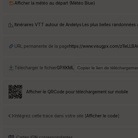
Afficher la météo au départ (Météo Blue)
Itinéraires VTT autour de
Andelys
·
Les plus belles randonnées
URL permanente de la page
https://www.visugpx.com/z1leLLB
Télécharger le fichier
GPX
KML
Afficher le QRCode pour téléchargement sur mobile
Intégrez cette trace dans votre site [
Afficher le code
]
Cartes IGN correspondantes