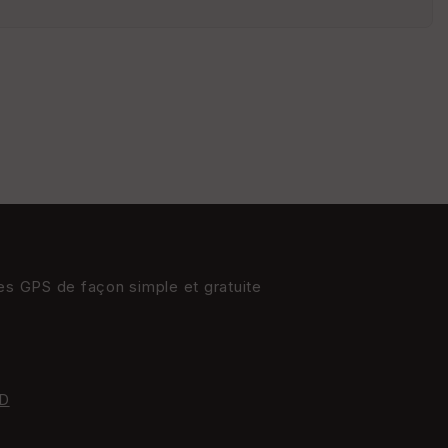
s
St
re
et
Vi
e
w
res GPS de façon simple et gratuite
D