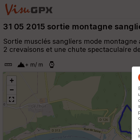
31 05 2015 sortie montagne sangl
Sortie musclés sangliers mode montagne av
2 crevaisons et une chute spectaculaire de
+
m
/
m
+
−