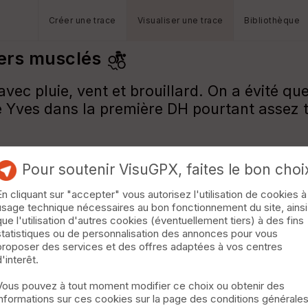
Créer une trace
Visualiser une trace
Bibliothèque
iers musclés
ec pluie, vent et brouillard. On a évité qu
 Yves dans la première DH pourtant assez tr
Pour soutenir VisuGPX, faites le bon choi
En cliquant sur "accepter" vous autorisez l'utilisation de cookies à
usage technique nécessaires au bon fonctionnement du site, ainsi
que l'utilisation d'autres cookies (éventuellement tiers) à des fins
statistiques ou de personnalisation des annonces pour vous
proposer des services et des offres adaptées à vos centres
d'interêt.
Vous pouvez à tout moment modifier ce choix ou obtenir des
informations sur ces cookies sur la page des conditions générale