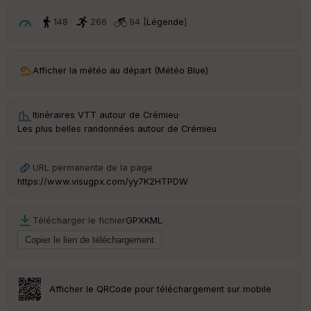
ri
v
148
266
94 [
Légende
]
é
e
C
Afficher la météo au départ (Météo Blue)
ou
le
ur
Itinéraires VTT autour de
Crémieu
·
Les plus belles randonnées autour de Crémieu
URL permanente de la page
Ep
https://www.visugpx.com/yy7K2HTPDW
ai
ss
eu
Télécharger le fichier
GPX
KML
r
Tr
an
sp
Afficher le QRCode pour téléchargement sur mobile
ar
en