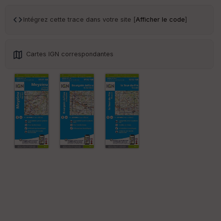
ce
Intégrez cette trace dans votre site [
Afficher le code
]
Po
int
illé
Cartes IGN correspondantes
s
S
e
n
s
St
re
et
Vi
e
w