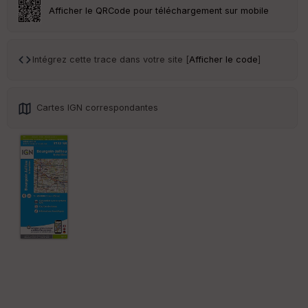
ar
Afficher le QRCode pour téléchargement sur mobile
en
ce
Intégrez cette trace dans votre site [
Afficher le code
]
Po
int
illé
s
Cartes IGN correspondantes
S
e
n
s
St
re
et
Vi
e
w