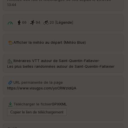
13:44
ar
ri
v
é
66
94
20 [
Légende
]
e
C
ou
Afficher la météo au départ (Météo Blue)
le
ur
Itinéraires VTT autour de
Saint-Quentin-Fallavier
·
Les plus belles randonnées autour de Saint-Quentin-Fallavier
Ep
URL permanente de la page
ai
https://www.visugpx.com/yoCRWzldQA
ss
eu
r
Télécharger le fichier
GPX
KML
Tr
an
sp