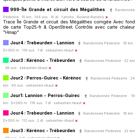
999-Île Grande et circuit des Mégalithes
Randonnée
Pédestre · 15 km · 144 vus · 15 dl · 1 photo ·
Roland-Randos
Trace Île Grande et circuit des Mégalithes corrigée Avec fond
de carte Top25-fr & OpenStreet. Contrôle avec carte chaleur
"Hmap"
Jour4 : Trebeurden - Lannion
Randonnée Pédestre · 18 km ·
D+300 m · 119 vus · 1 dl ·
sebastien.ribaut
Jour3 : Kérénoc - Trébeurden
Randonnée Pédestre · 22 km
· 38 vus ·
sebastien.ribaut
Jour2 : Perros-Guirec - Kérénoc
Randonnée Pédestre · 24
km · 40 vus ·
sebastien.ribaut
Jour1: Lannion - Perros-Guirec
Randonnée Pédestre · 19
km · D+260 m · 116 vus · 1 dl ·
sebastien.ribaut
Jour4 : Trebeurden - Lannion
Randonnée Pédestre · 18 km ·
D+300 m · 112 vus · 2 dl ·
sebastien.ribaut
Jour3 : Kérénoc - Trébeurden
Randonnée Pédestre · 22 km