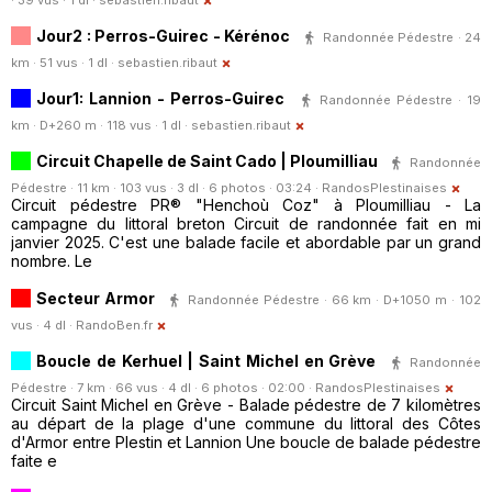
· 39 vus · 1 dl ·
sebastien.ribaut
Jour2 : Perros-Guirec - Kérénoc
Randonnée Pédestre · 24
km · 51 vus · 1 dl ·
sebastien.ribaut
Jour1: Lannion - Perros-Guirec
Randonnée Pédestre · 19
km · D+260 m · 118 vus · 1 dl ·
sebastien.ribaut
Circuit Chapelle de Saint Cado | Ploumilliau
Randonnée
Pédestre · 11 km · 103 vus · 3 dl · 6 photos · 03:24 ·
RandosPlestinaises
Circuit pédestre PR® "Henchoù Coz" à Ploumilliau - La
campagne du littoral breton Circuit de randonnée fait en mi
janvier 2025. C'est une balade facile et abordable par un grand
nombre. Le
Secteur Armor
Randonnée Pédestre · 66 km · D+1050 m · 102
vus · 4 dl ·
RandoBen.fr
Boucle de Kerhuel | Saint Michel en Grève
Randonnée
Pédestre · 7 km · 66 vus · 4 dl · 6 photos · 02:00 ·
RandosPlestinaises
Circuit Saint Michel en Grève - Balade pédestre de 7 kilomètres
au départ de la plage d'une commune du littoral des Côtes
d'Armor entre Plestin et Lannion Une boucle de balade pédestre
faite e