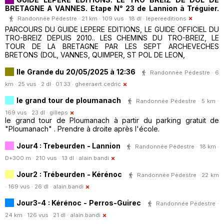
BRETAGNE A VANNES. Etape N° 23 de Lannion à Tréguier.
Randonnée Pédestre · 21 km · 109 vus · 18 dl ·
lepereeditions
PARCOURS DU GUIDE LEPERE EDITIONS, LE GUIDE OFFICIEL DU
TRO-BREIZ DEPUIS 2010.. LES CHEMINS DU TRO-BREIZ, LE
TOUR DE LA BRETAGNE PAR LES SEPT ARCHEVECHES
BRETONS (DOL, VANNES, QUIMPER, ST POL DE LEON,
Ile Grande du 20/05/2025 à 12:36
Randonnée Pédestre · 6
km · 25 vus · 2 dl · 01:33 ·
gheeraert.cedric
le grand tour de ploumanach
Randonnée Pédestre · 5 km ·
169 vus · 23 dl ·
gilleps
le grand tour de Ploumanach à partir du parking gratuit de
"Ploumanach" . Prendre à droite après l'école.
Jour4 : Trebeurden - Lannion
Randonnée Pédestre · 18 km ·
D+300 m · 210 vus · 13 dl ·
alain.bandi
Jour2 : Trébeurden - Kérénoc
Randonnée Pédestre · 22 km
· 169 vus · 26 dl ·
alain.bandi
Jour3-4 : Kérénoc - Perros-Guirec
Randonnée Pédestre ·
24 km · 126 vus · 21 dl ·
alain.bandi