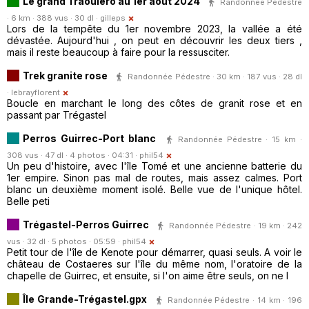
Le grand Traouiero au 1er aout 2024
Randonnée Pédestre
· 6 km · 388 vus · 30 dl ·
gilleps
Lors de la tempête du 1er novembre 2023, la vallée a été
dévastée. Aujourd'hui , on peut en découvrir les deux tiers ,
mais il reste beaucoup à faire pour la ressusciter.
Trek granite rose
Randonnée Pédestre · 30 km · 187 vus · 28 dl
·
lebrayflorent
Boucle en marchant le long des côtes de granit rose et en
passant par Trégastel
Perros Guirrec-Port blanc
Randonnée Pédestre · 15 km ·
308 vus · 47 dl · 4 photos · 04:31 ·
phil54
Un peu d'histoire, avec l'île Tomé et une ancienne batterie du
1er empire. Sinon pas mal de routes, mais assez calmes. Port
blanc un deuxième moment isolé. Belle vue de l'unique hôtel.
Belle peti
Trégastel-Perros Guirrec
Randonnée Pédestre · 19 km · 242
vus · 32 dl · 5 photos · 05:59 ·
phil54
Petit tour de l'île de Kenote pour démarrer, quasi seuls. A voir le
château de Costaeres sur l'île du même nom, l'oratoire de la
chapelle de Guirrec, et ensuite, si l'on aime être seuls, on ne l
Île Grande-Trégastel.gpx
Randonnée Pédestre · 14 km · 196