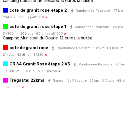
camping domaine de trestaou 13 euros la nuitée
cote de granit rose etape 2
Randonnée Pédestre · 17 km ·
234 vus · 31 dl ·
cjm81330
cote de granit rose etape 1
Randonnée Pédestre · 25 km ·
D+300 m · 268 vus · 60 dl ·
cjm81330
Camping Municipal du Dourlin 12 euros la nuitée
cote de granit rose
Randonnée Pédestre · 102 km · D+1030 m ·
211 vus · 42 dl ·
cjm81330
GR 34 Granit Rose étape 2 V5
Randonnée Pédestre · 23 km
· D+340 m · 194 vus · 77 dl ·
philoo
Tregastel.22kms
Randonnée Pédestre · 22 km · 310 vus · 48 dl
·
joel perrin