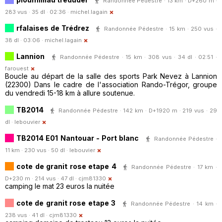
Randonnée Pédestre · 13 km · D+260 m ·
283 vus · 35 dl · 02:36 ·
michel.lagain
rfalaises de Trédrez
Randonnée Pédestre · 15 km · 250 vus ·
38 dl · 03:06 ·
michel.lagain
Lannion
Randonnée Pédestre · 15 km · 308 vus · 34 dl · 02:51 ·
farouest
Boucle au départ de la salle des sports Park Nevez à Lannion
(22300) Dans le cadre de l'association Rando-Trégor, groupe
du vendredi 15-18 km à allure soutenue.
TB2014
Randonnée Pédestre · 142 km · D+1920 m · 219 vus · 29
dl ·
lebouvier
TB2014 E01 Nantouar - Port blanc
Randonnée Pédestre ·
11 km · 230 vus · 50 dl ·
lebouvier
cote de granit rose etape 4
Randonnée Pédestre · 17 km ·
D+230 m · 214 vus · 47 dl ·
cjm81330
camping le mat 23 euros la nuitée
cote de granit rose etape 3
Randonnée Pédestre · 14 km ·
238 vus · 41 dl ·
cjm81330