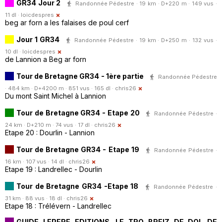
GR34 Jour 2
Randonnée Pédestre · 19 km · D+220 m · 149 vus ·
11 dl ·
loicdespres
beg ar forn a les falaises de poul cerf
Jour 1 GR34
Randonnée Pédestre · 19 km · D+250 m · 132 vus ·
10 dl ·
loicdespres
de Lannion a Beg ar forn
Tour de Bretagne GR34 - 1ère partie
Randonnée Pédestre
· 484 km · D+4200 m · 851 vus · 165 dl ·
chris26
Du mont Saint Michel à Lannion
Tour de Bretagne GR34 - Etape 20
Randonnée Pédestre ·
24 km · D+210 m · 74 vus · 17 dl ·
chris26
Etape 20 : Dourlin - Lannion
Tour de Bretagne GR34 - Etape 19
Randonnée Pédestre ·
16 km · 107 vus · 14 dl ·
chris26
Etape 19 : Landrellec - Dourlin
Tour de Bretagne GR34 -Etape 18
Randonnée Pédestre ·
31 km · 88 vus · 18 dl ·
chris26
Etape 18 : Trélévern - Landrellec
GUIDE LEPERE EDITIONS. LE TRO BREIZ DE DOL DE