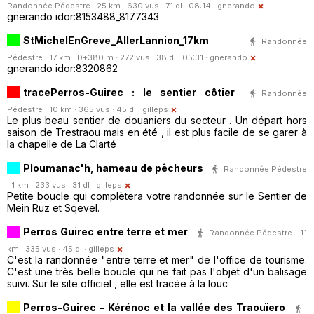
Randonnée Pédestre · 25 km · 630 vus · 71 dl · 08:14 ·
gnerando
gnerando idor:8153488_8177343
StMichelEnGreve_AllerLannion_17km
Randonnée
Pédestre · 17 km · D+380 m · 272 vus · 38 dl · 05:31 ·
gnerando
gnerando idor:8320862
tracePerros-Guirec : le sentier côtier
Randonnée
Pédestre · 10 km · 365 vus · 45 dl ·
gilleps
Le plus beau sentier de douaniers du secteur . Un départ hors
saison de Trestraou mais en été , il est plus facile de se garer à
la chapelle de La Clarté
Ploumanac'h, hameau de pêcheurs
Randonnée Pédestre
· 1 km · 233 vus · 31 dl ·
gilleps
Petite boucle qui complètera votre randonnée sur le Sentier de
Mein Ruz et Sqevel.
Perros Guirec entre terre et mer
Randonnée Pédestre · 11
km · 335 vus · 45 dl ·
gilleps
C'est la randonnée "entre terre et mer" de l'office de tourisme.
C'est une très belle boucle qui ne fait pas l'objet d'un balisage
suivi. Sur le site officiel , elle est tracée à la louc
Perros-Guirec - Kérénoc et la vallée des Traouïero