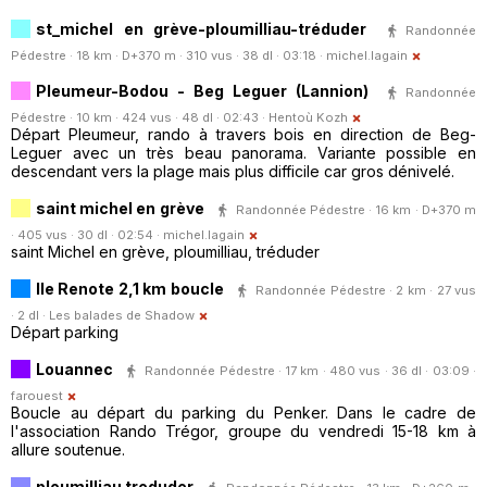
st_michel en grève-ploumilliau-tréduder
Randonnée
Pédestre · 18 km · D+370 m · 310 vus · 38 dl · 03:18 ·
michel.lagain
Pleumeur-Bodou - Beg Leguer (Lannion)
Randonnée
Pédestre · 10 km · 424 vus · 48 dl · 02:43 ·
Hentoù Kozh
Départ Pleumeur, rando à travers bois en direction de Beg-
Leguer avec un très beau panorama. Variante possible en
descendant vers la plage mais plus difficile car gros dénivelé.
saint michel en grève
Randonnée Pédestre · 16 km · D+370 m
· 405 vus · 30 dl · 02:54 ·
michel.lagain
saint Michel en grève, ploumilliau, tréduder
Ile Renote 2,1 km boucle
Randonnée Pédestre · 2 km · 27 vus
· 2 dl ·
Les balades de Shadow
Départ parking
Louannec
Randonnée Pédestre · 17 km · 480 vus · 36 dl · 03:09 ·
farouest
Boucle au départ du parking du Penker. Dans le cadre de
l'association Rando Trégor, groupe du vendredi 15-18 km à
allure soutenue.
ploumilliau treduder