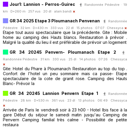
Jour1: Lannion - Perros-Guirec
Randonnée Pédestre · 19
km · D+260 m · 257 vus · 20 dl ·
alain.bandi
GR 34 2025 Etape 3 Ploumanach Penvenan
Randonnée
Pédestre · 32 km · D+430 m · 333 vus · 22 dl · 15 photos · 07:07 ·
Chessyca
Etape tout aussi spectaculaire que la précédente. Gite : Mobile
home au camping des Hauts blancs. Restauration à prévoir .
Malgré la qualité du lieu il est préférable de prévoir un logement
GR 34 20245 Penvern- Ploumanach Etape 2
Randonnée Pédestre · 31 km · 330 vus · 25 dl · 14 photos · 07:26 ·
Chessyca
Gite: Hotel du Phare à Ploumanach Restauration au top du top .
Confort de l'hotel un peu sommaire mais ca passe- Etape
spectaculaire de la cote de granit rose. Camping des Hauts
Blanc- Prévoir la
GR 34 20245 Lannion Penvern Etape 1
Randonnée
Pédestre · 28 km · D+530 m · 361 vus · 23 dl · 13 photos · 06:49 ·
Chessyca
Arrivée de Paris le vendredi soir à 23 h00 - Hotel Ibis face à la
gare Début du séjour le samedi matin jusqu'au Camping de
Penvern Camping familial très calme - Possibilité de petite
restaura