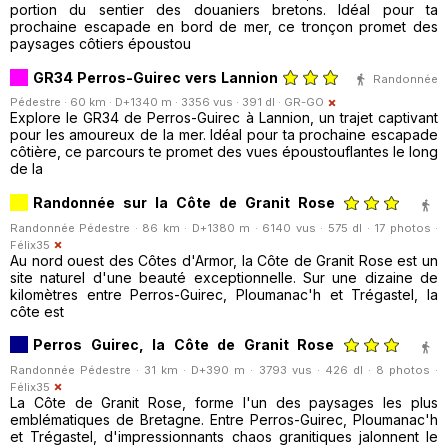
portion du sentier des douaniers bretons. Idéal pour ta
prochaine escapade en bord de mer, ce tronçon promet des
paysages côtiers époustou
GR34 Perros-Guirec vers Lannion
Randonnée
Pédestre · 60 km · D+1340 m · 3356 vus · 391 dl ·
GR-GO
Explore le GR34 de Perros-Guirec à Lannion, un trajet captivant
pour les amoureux de la mer. Idéal pour ta prochaine escapade
côtière, ce parcours te promet des vues époustouflantes le long
de la
Randonnée sur la Côte de Granit Rose
Randonnée Pédestre · 86 km · D+1380 m · 6140 vus · 575 dl · 17 photos ·
Félix35
Au nord ouest des Côtes d'Armor, la Côte de Granit Rose est un
site naturel d'une beauté exceptionnelle. Sur une dizaine de
kilomètres entre Perros-Guirec, Ploumanac'h et Trégastel, la
côte est
Perros Guirec, la Côte de Granit Rose
Randonnée Pédestre · 31 km · D+390 m · 3793 vus · 426 dl · 8 photos ·
Félix35
La Côte de Granit Rose, forme l'un des paysages les plus
emblématiques de Bretagne. Entre Perros-Guirec, Ploumanac'h
et Trégastel, d'impressionnants chaos granitiques jalonnent le