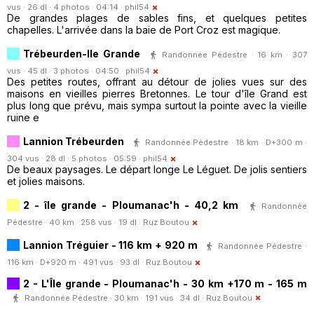
vus · 26 dl · 4 photos · 04:14 ·
phil54
De grandes plages de sables fins, et quelques petites
chapelles. L'arrivée dans la baie de Port Croz est magique.
Trébeurden-Ile Grande
Randonnée Pédestre · 16 km · 307
vus · 45 dl · 3 photos · 04:50 ·
phil54
Des petites routes, offrant au détour de jolies vues sur des
maisons en vieilles pierres Bretonnes. Le tour d'île Grand est
plus long que prévu, mais sympa surtout la pointe avec la vieille
ruine e
Lannion Trébeurden
Randonnée Pédestre · 18 km · D+300 m ·
304 vus · 28 dl · 5 photos · 05:59 ·
phil54
De beaux paysages. Le départ longe Le Léguet. De jolis sentiers
et jolies maisons.
2 - île grande - Ploumanac'h - 40,2 km
Randonnée
Pédestre · 40 km · 258 vus · 19 dl ·
Ruz Boutou
Lannion Tréguier - 116 km + 920 m
Randonnée Pédestre ·
116 km · D+920 m · 491 vus · 93 dl ·
Ruz Boutou
2 - L'Île grande - Ploumanac'h - 30 km +170 m - 165 m
Randonnée Pédestre · 30 km · 191 vus · 34 dl ·
Ruz Boutou