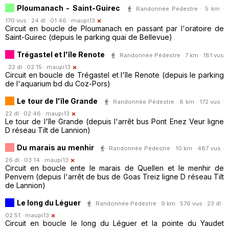
Ploumanach - Saint-Guirec
Randonnée Pédestre · 5 km ·
170 vus · 24 dl · 01:46 ·
maupi13
Circuit en boucle de Ploumanach en passant par l'oratoire de
Saint-Guirec (depuis le parking quai de Bellevue)
Trégastel et l'île Renote
Randonnée Pédestre · 7 km · 181 vus
· 22 dl · 02:15 ·
maupi13
Circuit en boucle de Trégastel et l'île Renote (depuis le parking
de l'aquarium bd du Coz-Pors)
Le tour de l'île Grande
Randonnée Pédestre · 8 km · 172 vus ·
22 dl · 02:46 ·
maupi13
Le tour de l'île Grande (depuis l'arrêt bus Pont Enez Veur ligne
D réseau Tilt de Lannion)
Du marais au menhir
Randonnée Pédestre · 10 km · 487 vus ·
26 dl · 03:14 ·
maupi13
Circuit en boucle ente le marais de Quellen et le menhir de
Penvern (depuis l'arrêt de bus de Goas Treiz ligne D réseau Tilt
de Lannion)
Le long du Léguer
Randonnée Pédestre · 9 km · 576 vus · 23 dl ·
02:51 ·
maupi13
Circuit en boucle le long du Léguer et la pointe du Yaudet