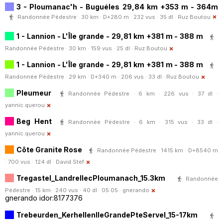
3 - Ploumanac'h - Buguéles 29,84 km +353 m - 364m
Randonnée Pédestre · 30 km · D+280 m · 232 vus · 35 dl ·
Ruz Boutou
1 - Lannion - L'Île grande - 29,81 km +381 m - 388 m
Randonnée Pédestre · 30 km · 159 vus · 25 dl ·
Ruz Boutou
1 - Lannion - L'Île grande - 29,81 km +381 m - 388 m
Randonnée Pédestre · 29 km · D+340 m · 206 vus · 33 dl ·
Ruz Boutou
Pleumeur
Randonnée Pédestre · 6 km · 226 vus · 37 dl ·
yannic.querou
Beg Hent
Randonnée Pédestre · 6 km · 315 vus · 33 dl ·
yannic.querou
Côte Granite Rose
Randonnée Pédestre · 1415 km · D+8540 m
· 700 vus · 124 dl ·
David.Stef
Tregastel_LandrellecPloumanach_15.3km
Randonnée
Pédestre · 15 km · 240 vus · 40 dl · 05:05 ·
gnerando
gnerando idor:8177376
Trebeurden_KerhellenIleGrandePteServel_15-17km