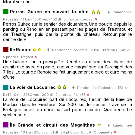
littoral sur une
Perros Guirec en suivant la côte
Randonnée
Pédestre · 11 km · 1380 vus · 102 dl · 5 photos ·
tregast
Perros Guirec sur le sentier des douaniers. Une boucle depuis le
parking du Ranolien en passant par les plages de Trestraou et
de Trestrignel puis par la pointe du château. Retour par le
centre de P
Ile Renote
Randonnée Pédestre · 2 km · 3370 vus · 145 dl ·
5 photos ·
tregast
Une balade sur la presqu'île Renote au milieu des chaos de
granit rose avec en prime, une vue magnifique sur l'archipel des
7 îles. Le tour de Renote se fait uniquement à pied et dure moins
d'une
La voie de Locquirec
Randonnée Pédestre · 172 km ·
D+1440 m · 2260 vus · 200 dl · 2 photos ·
Félix35
La Voie de Locquirec part de Locquirec, l'écrin de la Baie de
Morlaix dans le Finistère. Sur 200 km le sentier traverse la
Bretagne ouest du nord au sud pour rejoindre Quimperlé. Le
sentier se d
Île Grande et circuit des Mégalithes
Randonnée
Pédestre · 16 km · 830 vus · 31 dl · 24 photos · 03:39 ·
Chopinette