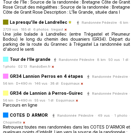
Tour de l'île : Source de la randonnée : Bretagne Côte de Granit
Rose Circuit des mégalithes : Source de la randonnée : Bretagne
Côte de Granit Rose Description : L'Île Grande, située dans l
La presqu'île de Landrellec
Randonnée Pédestre · 6 km ·
2729 vus · 185 dl · 6 photos ·
tregast
Une jolie balade à Landrellec (entre Trégastel et Pleumeur
Bodou) le long du chemin des douaniers (GR34). Départ du
parking de la route du Grannec à Trégastel La randonnée suit
d'abord le senti
Tour de l’île grande
Randonnée Pédestre · 8 km · 50 vus · 1 dl ·
1 photo · 02:13 ·
RandoBen.fr
GR34 Lannion Perros en 4 étapes
Randonnée Pédestre ·
56 km · D+490 m · 146 vus · 38 dl ·
Esquimaux
GR34 de Lannion à Perros-Guirec
Randonnée Pédestre ·
56 km · D+490 m · 55 vus · 1 dl ·
Esquimaux
Parcours en ligne
COTES D ARMOR
Randonnée Pédestre · 49 vus · 1 photo ·
Chopinette
Retrouvez toutes mes randonnées dans les COTES D'ARMOR et
quelques points d'intérêt. Lien vers la source de la randonnée :