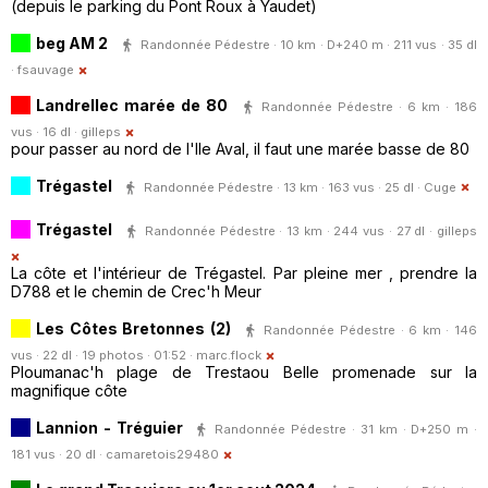
(depuis le parking du Pont Roux à Yaudet)
beg AM 2
Randonnée Pédestre · 10 km · D+240 m · 211 vus · 35 dl
·
fsauvage
Landrellec marée de 80
Randonnée Pédestre · 6 km · 186
vus · 16 dl ·
gilleps
pour passer au nord de l'Ile Aval, il faut une marée basse de 80
Trégastel
Randonnée Pédestre · 13 km · 163 vus · 25 dl ·
Cuge
Trégastel
Randonnée Pédestre · 13 km · 244 vus · 27 dl ·
gilleps
La côte et l'intérieur de Trégastel. Par pleine mer , prendre la
D788 et le chemin de Crec'h Meur
Les Côtes Bretonnes (2)
Randonnée Pédestre · 6 km · 146
vus · 22 dl · 19 photos · 01:52 ·
marc.flock
Ploumanac'h plage de Trestaou Belle promenade sur la
magnifique côte
Lannion - Tréguier
Randonnée Pédestre · 31 km · D+250 m ·
181 vus · 20 dl ·
camaretois29480