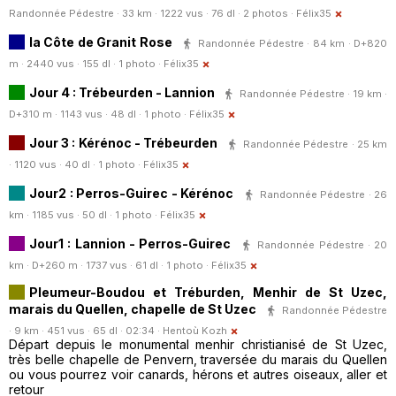
Randonnée Pédestre · 33 km · 1222 vus · 76 dl · 2 photos ·
Félix35
la Côte de Granit Rose
Randonnée Pédestre · 84 km · D+820
m · 2440 vus · 155 dl · 1 photo ·
Félix35
Jour 4 : Trébeurden - Lannion
Randonnée Pédestre · 19 km ·
D+310 m · 1143 vus · 48 dl · 1 photo ·
Félix35
Jour 3 : Kérénoc - Trébeurden
Randonnée Pédestre · 25 km
· 1120 vus · 40 dl · 1 photo ·
Félix35
Jour2 : Perros-Guirec - Kérénoc
Randonnée Pédestre · 26
km · 1185 vus · 50 dl · 1 photo ·
Félix35
Jour1 : Lannion - Perros-Guirec
Randonnée Pédestre · 20
km · D+260 m · 1737 vus · 61 dl · 1 photo ·
Félix35
Pleumeur-Boudou et Tréburden, Menhir de St Uzec,
marais du Quellen, chapelle de St Uzec
Randonnée Pédestre
· 9 km · 451 vus · 65 dl · 02:34 ·
Hentoù Kozh
Départ depuis le monumental menhir christianisé de St Uzec,
très belle chapelle de Penvern, traversée du marais du Quellen
ou vous pourrez voir canards, hérons et autres oiseaux, aller et
retour