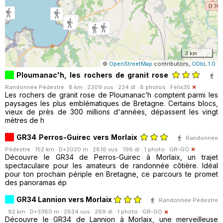
3 km
©
OpenStreetMap
contributors,
ODbL 1.0
Ploumanac'h, les rochers de granit rose
Randonnée Pédestre · 8 km · 2309 vus · 234 dl · 8 photos ·
Félix35
Les rochers de granit rose de Ploumanac’h comptent parmi les
paysages les plus emblématiques de Bretagne. Certains blocs,
vieux de près de 300 millions d'années, dépassent les vingt
mètres de h
GR34 Perros-Guirec vers Morlaix
Randonnée
Pédestre · 152 km · D+2020 m · 2816 vus · 198 dl · 1 photo ·
GR-GO
Découvre le GR34 de Perros-Guirec à Morlaix, un trajet
spectaculaire pour les amateurs de randonnée côtière. Idéal
pour ton prochain périple en Bretagne, ce parcours te promet
des panoramas ép
GR34 Lannion vers Morlaix
Randonnée Pédestre
· 92 km · D+3380 m · 2634 vus · 269 dl · 1 photo ·
GR-GO
Découvre le GR34 de Lannion à Morlaix, une merveilleuse