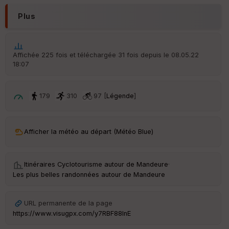
ar
Plus
ri
v
é
e
Affichée 225 fois et téléchargée 31 fois depuis le 08.05.22
18:07
Fil
tr
e
179
310
97 [
Légende
]
P
OI
Afficher la météo au départ (Météo Blue)
C
ou
le
ur
Itinéraires Cyclotourisme autour de
Mandeure
·
Les plus belles randonnées autour de Mandeure
URL permanente de la page
https://www.visugpx.com/y7RBF88lnE
Ep
ai