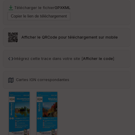
ss
Télécharger le fichier
GPX
KML
eu
r
Tr
an
Afficher le QRCode pour téléchargement sur mobile
sp
ar
en
ce
Intégrez cette trace dans votre site [
Afficher le code
]
Po
int
Cartes IGN correspondantes
illé
s
S
e
n
s