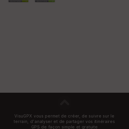
St
re
et
Vi
e
w
VisuGPX vous permet de créer, de suivre sur le
terrain, d'analyser et de partager vos itinéraires
GPS de façon simple et gratuite