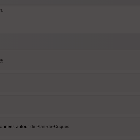
n.
25
ndonnées autour de Plan-de-Cuques