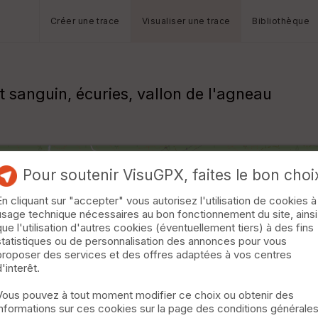
Créer une trace
Visualiser une trace
Bibliothèque
t sanguin, écuries, vallon de l'agneau
Pour soutenir VisuGPX, faites le bon choi
En cliquant sur "accepter" vous autorisez l'utilisation de cookies à
usage technique nécessaires au bon fonctionnement du site, ainsi
que l'utilisation d'autres cookies (éventuellement tiers) à des fins
statistiques ou de personnalisation des annonces pour vous
proposer des services et des offres adaptées à vos centres
d'interêt.
Vous pouvez à tout moment modifier ce choix ou obtenir des
informations sur ces cookies sur la page des conditions générale