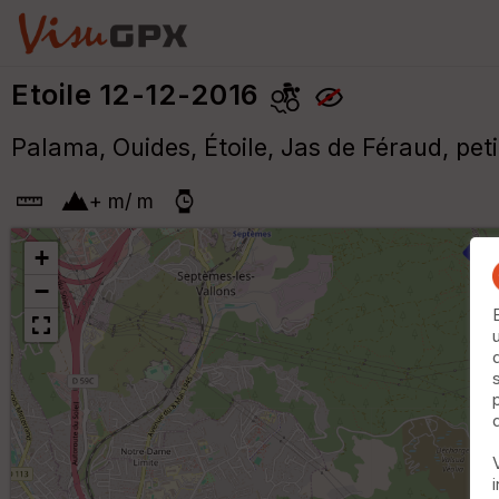
Etoile 12-12-2016
Palama, Ouides, Étoile, Jas de Féraud, peti
+
m
/
m
+
−