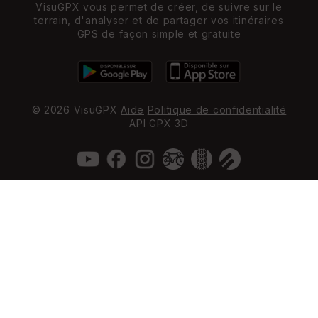
VisuGPX vous permet de créer, de suivre sur le
terrain, d'analyser et de partager vos itinéraires
GPS de façon simple et gratuite
© 2026 VisuGPX
Aide
Politique de confidentialité
API
GPX 3D