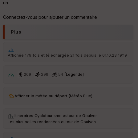
un.
Aff
ic
Connectez-vous pour ajouter un commentaire
he
r
d
Plus
é
p
ar
t
Affichée 179 fois et téléchargée 21 fois depuis le 01.10.23 19:19
ar
ri
v
209
299
54 [
Légende
]
é
e
C
Afficher la météo au départ (Météo Blue)
ou
le
ur
Itinéraires Cyclotourisme autour de
Goulven
·
Les plus belles randonnées autour de Goulven