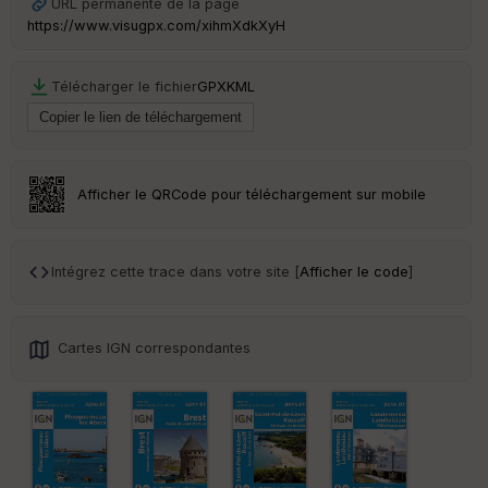
URL permanente de la page
Ep
https://www.visugpx.com/xihmXdkXyH
ai
ss
eu
Télécharger le fichier
GPX
KML
r
Tr
an
sp
Afficher le QRCode pour téléchargement sur mobile
ar
en
ce
Intégrez cette trace dans votre site [
Afficher le code
]
Po
int
illé
Cartes IGN correspondantes
s
S
e
n
s