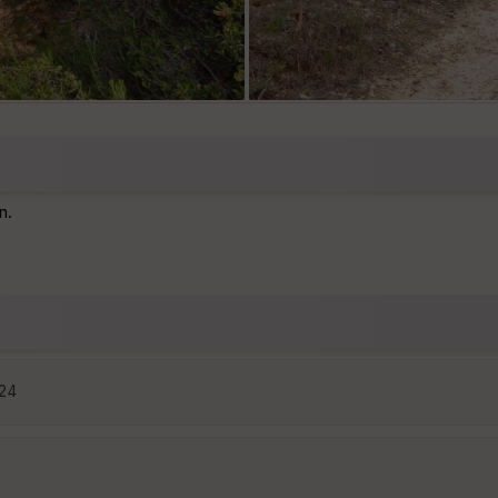
n.
:24