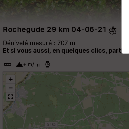
Rochegude 29 km 04-06-21
Dénivelé mesuré : 707 m
Et si vous aussi, en quelques clics, partic
+
m
/
m
+
−