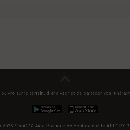
uivre sur le terrain, d'analyser et de partager vos itinérai
 2026 VisuGPX
Aide
Politique de confidentialité
API
GPX 3