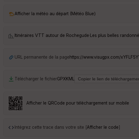
Afficher la météo au départ (Météo Blue)
Itinéraires VTT autour de
Rochegude
·
Les plus belles randon
URL permanente de la page
https://www.visugpx.com/xYFLF5Y
Télécharger le fichier
GPX
KML
Afficher le QRCode pour téléchargement sur mobile
Intégrez cette trace dans votre site [
Afficher le code
]