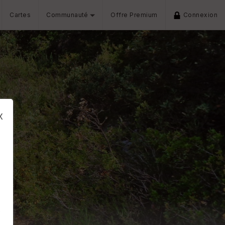
Cartes
Communauté
Offre Premium
Connexion
x
s