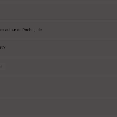
nées autour de Rochegude
16Y