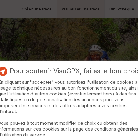
Créer une trace
Visualiser une trace
Bibliothèque
Pour soutenir VisuGPX, faites le bon choi
En cliquant sur "accepter" vous autorisez l'utilisation de cookies à
usage technique nécessaires au bon fonctionnement du site, ainsi
que l'utilisation d'autres cookies (éventuellement tiers) à des fins
statistiques ou de personnalisation des annonces pour vous
proposer des services et des offres adaptées à vos centres
d'interêt.
Vous pouvez à tout moment modifier ce choix ou obtenir des
informations sur ces cookies sur la page des conditions générale
d'utilisation du service :