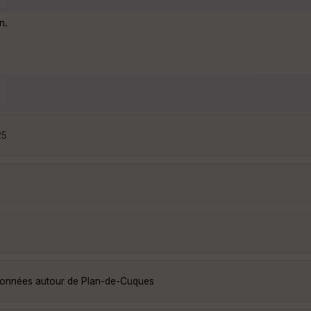
n.
25
ndonnées autour de Plan-de-Cuques