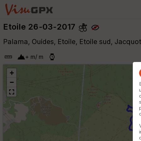
Etoile 26-03-2017
Palama, Ouides, Etoile, Etoile sud, Jacquo
+
m
/
m
+
−