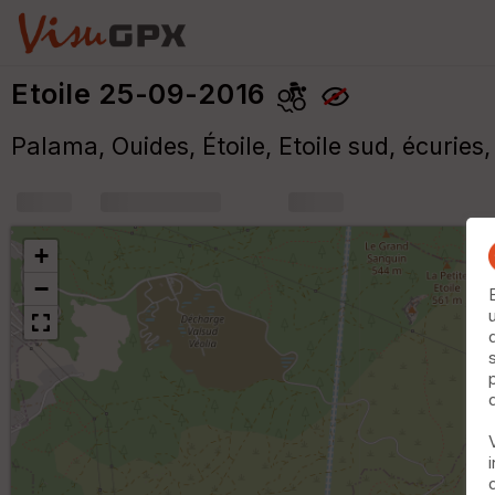
Etoile 25-09-2016
Palama, Ouides, Étoile, Etoile sud, écuries,
+
m
+
−