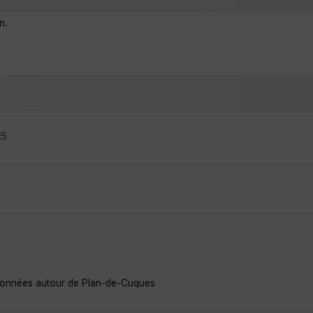
n.
25
ndonnées autour de Plan-de-Cuques