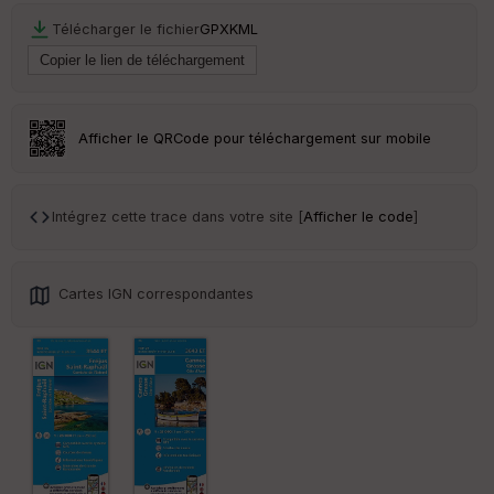
r
Télécharger le fichier
GPX
KML
Tr
an
sp
ar
Afficher le QRCode pour téléchargement sur mobile
en
ce
Intégrez cette trace dans votre site [
Afficher le code
]
Po
int
illé
s
Cartes IGN correspondantes
S
e
n
s
St
re