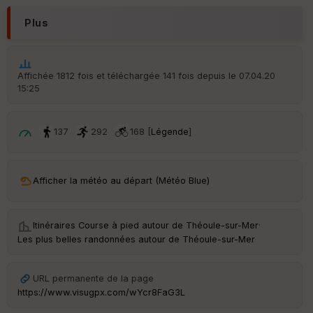
r
d
Plus
é
p
ar
t
Affichée 1812 fois et téléchargée 141 fois depuis le 07.04.20
15:25
ar
ri
v
é
137
292
168 [
Légende
]
e
C
ou
Afficher la météo au départ (Météo Blue)
le
ur
Itinéraires Course à pied autour de
Théoule-sur-Mer
·
Les plus belles randonnées autour de Théoule-sur-Mer
Ep
URL permanente de la page
ai
https://www.visugpx.com/wYcr8FaG3L
ss
eu