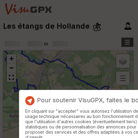
Les étangs de Hollande
+
m
+
−
B
or
n
Pour soutenir VisuGPX, faites le b
e
s
En cliquant sur "accepter" vous autorisez l'utilisation 
ki
usage technique nécessaires au bon fonctionnement du 
lo
que l'utilisation d'autres cookies (éventuellement tiers)
m
statistiques ou de personnalisation des annonces pour
ét
proposer des services et des offres adaptées à vos c
ri
3 km
d'interêt.