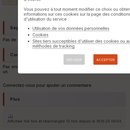
q
©
OpenStreetMap
contributors,
ODbL 1.0
u
Vous pouvez à tout moment modifier ce choix ou obten
e
informations sur ces cookies sur la page des condition
s
d'utilisation du service :
C
Segments
Utilisation de vos données personnelles
o
Cookies
u
Pas de segment trouvé
Sites tiers succeptibles d'utiliser des cookies ou a
v
méthodes de tracking
er
tu
Commentaires
re
REFUSER
ACCEPTER
IG
N
Pas encore de commentaire, connectez-vous pour en ajouter
un.
Aff
ic
Connectez-vous pour ajouter un commentaire
he
r
d
Plus
é
p
ar
t
Affichée 104 fois et téléchargée 12 fois depuis le 18.10.25 09:04
ar