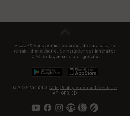
VisuGPX vous permet de créer, de suivre sur le
terrain, d'analyser et de partager vos itinéraires
GPS de façon simple et gratuite
© 2026 VisuGPX
Aide
Politique de confidentialité
API
GPX 3D