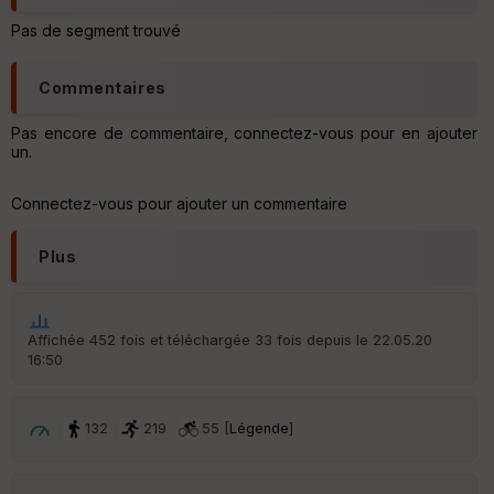
o
u
Pas de segment trouvé
v
er
tu
Commentaires
re
IG
N
Pas encore de commentaire, connectez-vous pour en ajouter
un.
Aff
ic
Connectez-vous pour ajouter un commentaire
he
r
d
Plus
é
p
ar
t
Affichée 452 fois et téléchargée 33 fois depuis le 22.05.20
16:50
ar
ri
v
é
132
219
55 [
Légende
]
e
C