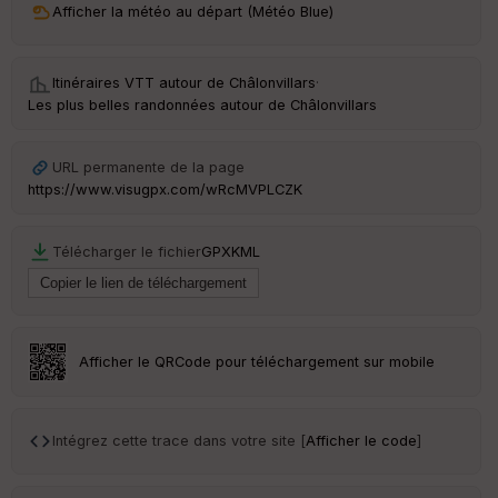
ou
Afficher la météo au départ (Météo Blue)
le
ur
Itinéraires VTT autour de
Châlonvillars
·
Les plus belles randonnées autour de Châlonvillars
Ep
URL permanente de la page
ai
https://www.visugpx.com/wRcMVPLCZK
ss
eu
r
Télécharger le fichier
GPX
KML
Tr
an
sp
ar
Afficher le QRCode pour téléchargement sur mobile
en
ce
Intégrez cette trace dans votre site [
Afficher le code
]
Po
int
illé