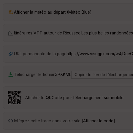
Afficher la météo au départ (Météo Blue)
Itinéraires VTT autour de
Rieussec
·
Les plus belles randonnée
URL permanente de la page
https://www.visugpx.com/w4jDce
Télécharger le fichier
GPX
KML
Afficher le QRCode pour téléchargement sur mobile
Intégrez cette trace dans votre site [
Afficher le code
]