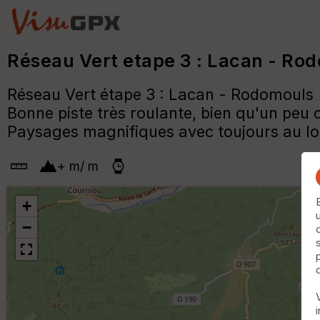
Réseau Vert etape 3 : Lacan - Ro
Réseau Vert étape 3 : Lacan - Rodomouls
Bonne piste très roulante, bien qu'un peu 
Paysages magnifiques avec toujours au loi
+
m
/
m
+
−