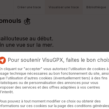
Créer une trace
Visualiser une trace
Bibliothèque
domouls
caillouteuse au début.
n une vue sur la mer.
Pour soutenir VisuGPX, faites le bon choi
En cliquant sur "accepter" vous autorisez l'utilisation de cookies à
usage technique nécessaires au bon fonctionnement du site, ainsi
que l'utilisation d'autres cookies (éventuellement tiers) à des fins
statistiques ou de personnalisation des annonces pour vous
proposer des services et des offres adaptées à vos centres
d'interêt.
Vous pouvez à tout moment modifier ce choix ou obtenir des
informations sur ces cookies sur la page des conditions générale