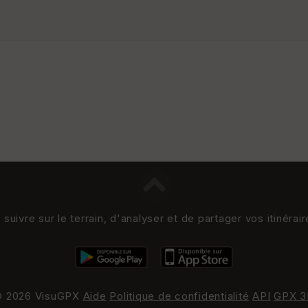
uivre sur le terrain, d'analyser et de partager vos itinérai
 2026 VisuGPX
Aide
Politique de confidentialité
API
GPX 3