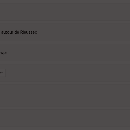
s autour de Rieussec
Owpr