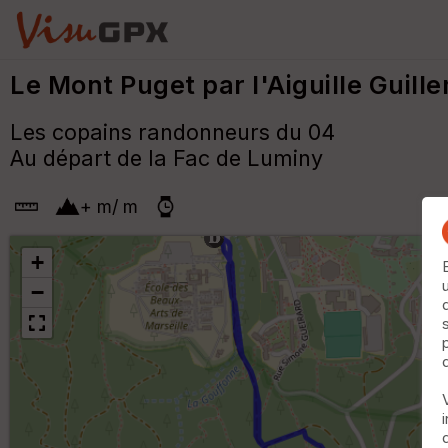
Le Mont Puget par l'Aiguille Guille
Les copains randonneurs du 04
Au départ de la Fac de Luminy
+
m
/
m
+
−