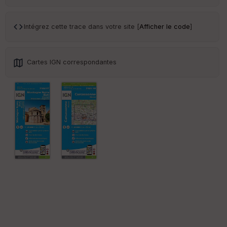
ce
Intégrez cette trace dans votre site [
Afficher le code
]
Po
int
illé
s
Cartes IGN correspondantes
S
e
n
s
St
re
et
Vi
e
w