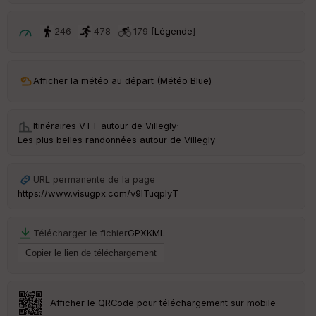
ri
v
é
246
478
179 [
Légende
]
e
C
ou
Afficher la météo au départ (Météo Blue)
le
ur
Itinéraires VTT autour de
Villegly
·
Les plus belles randonnées autour de Villegly
Ep
URL permanente de la page
ai
https://www.visugpx.com/v9lTuqplyT
ss
eu
r
Télécharger le fichier
GPX
KML
Tr
an
sp
ar
Afficher le QRCode pour téléchargement sur mobile
en