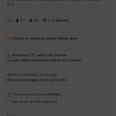
18:10
ar
ri
v
é
107
189
67 [
Légende
]
e
C
ou
Afficher la météo au départ (Météo Blue)
le
ur
Itinéraires VTT autour de
Crémieu
·
Les plus belles randonnées autour de Crémieu
Ep
URL permanente de la page
ai
https://www.visugpx.com/v7gTsxrXfo
ss
eu
r
Télécharger le fichier
GPX
KML
Tr
an
sp