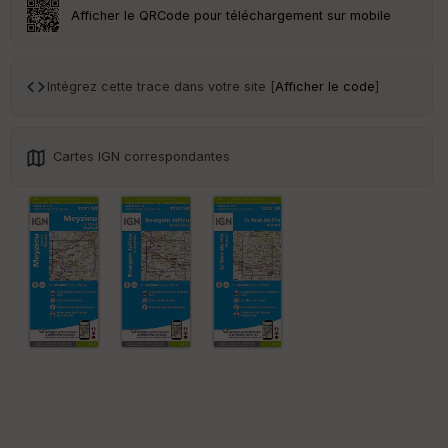
ar
Afficher le QRCode pour téléchargement sur mobile
en
ce
Intégrez cette trace dans votre site [
Afficher le code
]
Po
int
illé
s
Cartes IGN correspondantes
S
e
n
s
St
re
et
Vi
e
w