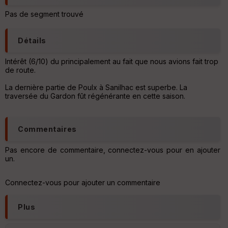
o
u
Pas de segment trouvé
v
er
tu
Détails
re
IG
N
Intérêt (6/10) du principalement au fait que nous avions fait trop
de route.
Aff
La dernière partie de Poulx à Sanilhac est superbe. La
ic
traversée du Gardon fût régénérante en cette saison.
he
r
d
é
Commentaires
p
ar
t
Pas encore de commentaire, connectez-vous pour en ajouter
un.
ar
ri
Connectez-vous pour ajouter un commentaire
v
é
e
Plus
C