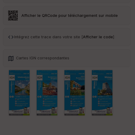
s
Afficher le QRCode pour téléchargement sur mobile
S
e
n
s
Intégrez cette trace dans votre site [
Afficher le code
]
St
re
Cartes IGN correspondantes
et
Vi
e
w