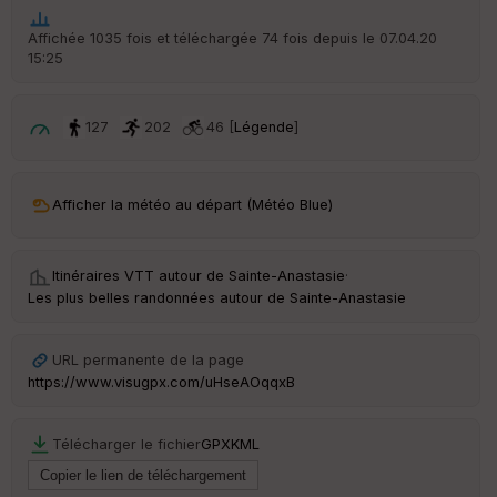
ou
le
Affichée 1035 fois et téléchargée 74 fois depuis le 07.04.20
ur
15:25
127
202
46 [
Légende
]
Ep
ai
ss
Afficher la météo au départ (Météo Blue)
eu
r
Itinéraires VTT autour de
Sainte-Anastasie
·
Tr
Les plus belles randonnées autour de Sainte-Anastasie
an
sp
ar
URL permanente de la page
en
https://www.visugpx.com/uHseAOqqxB
ce
Télécharger le fichier
GPX
KML
Po
int
illé