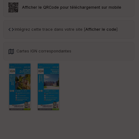
ar
Afficher le QRCode pour téléchargement sur mobile
en
ce
Intégrez cette trace dans votre site [
Afficher le code
]
Po
int
illé
s
Cartes IGN correspondantes
S
e
n
s
St
re
et
Vi
e
w