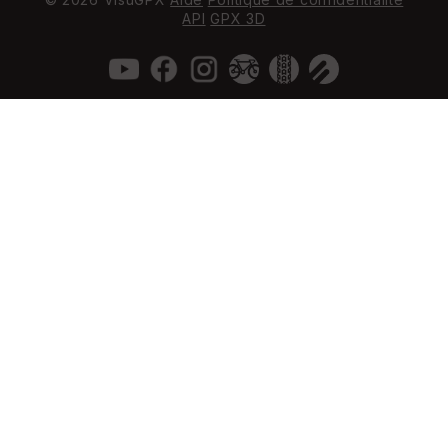
API
GPX 3D