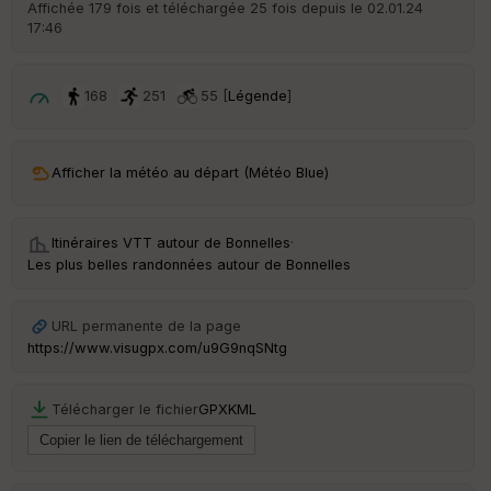
Affichée 179 fois et téléchargée 25 fois depuis le 02.01.24
17:46
ar
ri
v
é
168
251
55 [
Légende
]
e
C
ou
Afficher la météo au départ (Météo Blue)
le
ur
Itinéraires VTT autour de
Bonnelles
·
Les plus belles randonnées autour de Bonnelles
Ep
URL permanente de la page
ai
https://www.visugpx.com/u9G9nqSNtg
ss
eu
r
Télécharger le fichier
GPX
KML
Tr
an
sp