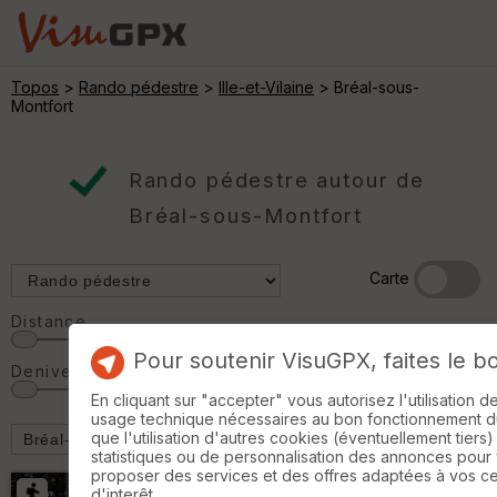
Topos
>
Rando pédestre
>
Ille-et-Vilaine
> Bréal-sous-
Montfort
Rando pédestre autour de
Bréal-sous-Montfort
Carte
Distance
Pour soutenir VisuGPX, faites le b
Denivelé
En cliquant sur "accepter" vous autorisez l'utilisation 
usage technique nécessaires au bon fonctionnement du 
que l'utilisation d'autres cookies (éventuellement tiers)
statistiques ou de personnalisation des annonces pour
proposer des services et des offres adaptées à vos c
d'interêt.