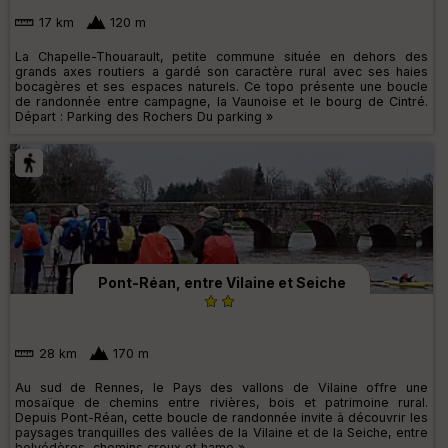
17 km
120 m
La Chapelle-Thouarault, petite commune située en dehors des
grands axes routiers a gardé son caractère rural avec ses haies
bocagères et ses espaces naturels. Ce topo présente une boucle
de randonnée entre campagne, la Vaunoise et le bourg de Cintré.
Départ : Parking des Rochers Du parking »
Pont-Réan, entre Vilaine et Seiche
28 km
170 m
Au sud de Rennes, le Pays des vallons de Vilaine offre une
mosaïque de chemins entre rivières, bois et patrimoine rural.
Depuis Pont-Réan, cette boucle de randonnée invite à découvrir les
paysages tranquilles des vallées de la Vilaine et de la Seiche, entre
belvédères, chemins creux et hame »