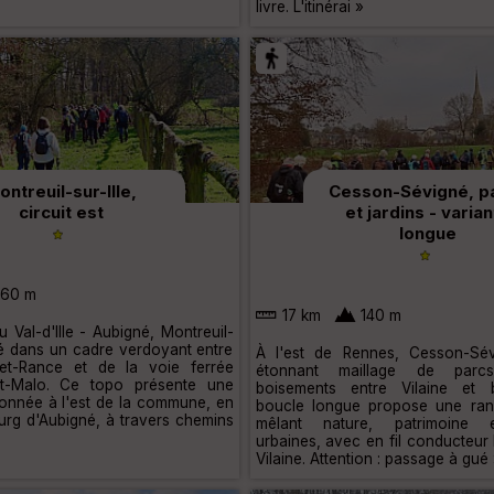
livre. L'itinérai »
ontreuil-sur-Ille,
Cesson-Sévigné, p
circuit est
et jardins - varia
longue
60 m
17 km
140 m
 Val-d'Ille - Aubigné, Montreuil-
itué dans un cadre verdoyant entre
À l'est de Rennes, Cesson-Sév
e-et-Rance et de la voie ferrée
étonnant maillage de parcs
t-Malo. Ce topo présente une
boisements entre Vilaine et 
onnée à l'est de la commune, en
boucle longue propose une ran
urg d'Aubigné, à travers chemins
mêlant nature, patrimoine e
urbaines, avec en fil conducteur 
Vilaine. Attention : passage à gué