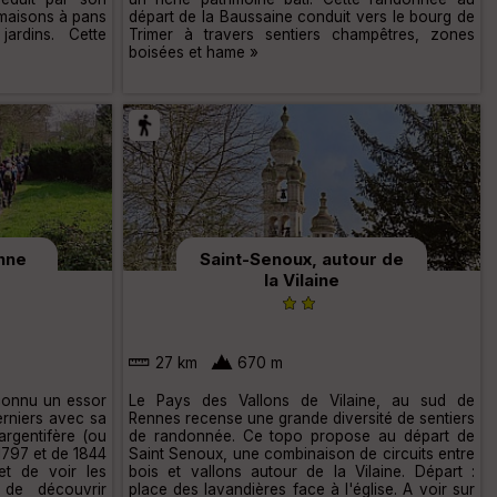
 maisons à pans
départ de la Baussaine conduit vers le bourg de
ardins. Cette
Trimer à travers sentiers champêtres, zones
boisées et hame »
nne
Saint-Senoux, autour de
la Vilaine
27 km
670 m
connu un essor
Le Pays des Vallons de Vilaine, au sud de
derniers avec sa
Rennes recense une grande diversité de sentiers
argentifère (ou
de randonnée. Ce topo propose au départ de
 1797 et de 1844
Saint Senoux, une combinaison de circuits entre
t de voir les
bois et vallons autour de la Vilaine. Départ :
 de découvrir
place des lavandières face à l'église. A voir sur