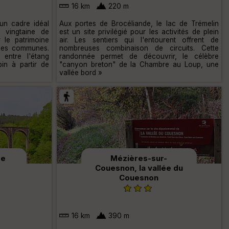
16 km
220 m
 un cadre idéal
Aux portes de Brocéliande, le lac de Trémelin
 vingtaine de
est un site privilégié pour les activités de plein
r le patrimoine
air. Les sentiers qui l'entourent offrent de
 des communes.
nombreuses combinaison de circuits. Cette
entre l'étang
randonnée permet de découvrir, le célèbre
in à partir de
"canyon breton" de la Chambre au Loup, une
vallée bord »
de
Mézières-sur-
Couesnon, la vallée du
Couesnon
16 km
390 m