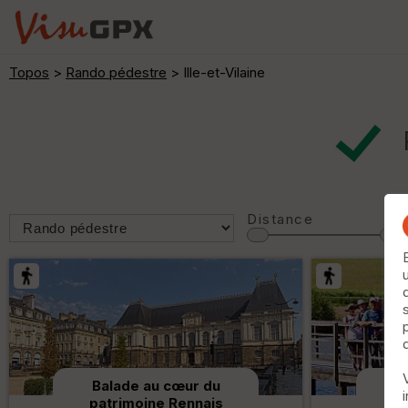
Topos
>
Rando pédestre
> Ille-et-Vilaine
Distance
Balade au cœur du
La 
patrimoine Rennais