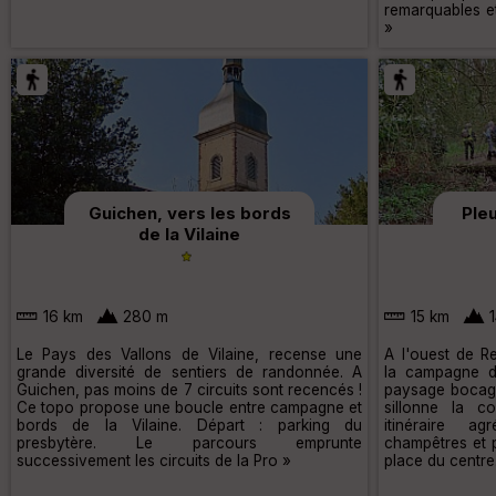
remarquables e
»
Guichen, vers les bords
Ple
de la Vilaine
16 km
280 m
15 km
1
Le Pays des Vallons de Vilaine, recense une
A l'ouest de R
grande diversité de sentiers de randonnée. A
la campagne d
Guichen, pas moins de 7 circuits sont recencés !
paysage bocager
Ce topo propose une boucle entre campagne et
sillonne la 
bords de la Vilaine. Départ : parking du
itinéraire a
presbytère. Le parcours emprunte
champêtres et p
successivement les circuits de la Pro »
place du centre