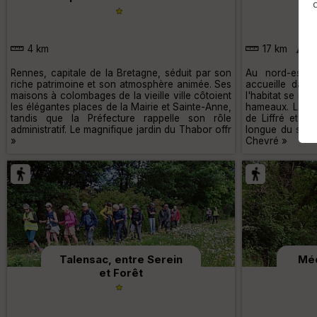
4 km
17 km
1
Rennes, capitale de la Bretagne, séduit par son
Au nord-est 
riche patrimoine et son atmosphère animée. Ses
accueille dan
maisons à colombages de la vieille ville côtoient
l'habitat se rép
les élégantes places de la Mairie et Sainte-Anne,
hameaux. La co
tandis que la Préfecture rappelle son rôle
de Liffré et de
administratif. Le magnifique jardin du Thabor offr
longue du senti
»
Chevré »
Talensac, entre Serein
Méd
et Forêt