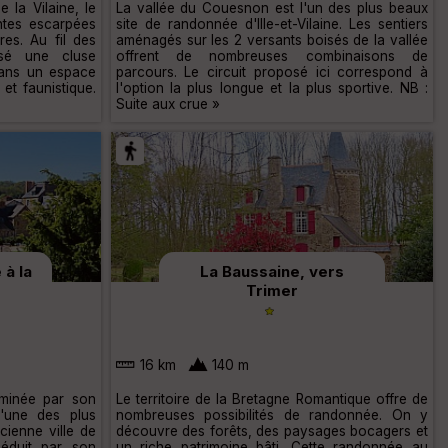
 la Vilaine, le
La vallée du Couesnon est l'un des plus beaux
ntes escarpées
site de randonnée d'Ille-et-Vilaine. Les sentiers
res. Au fil des
aménagés sur les 2 versants boisés de la vallée
usé une cluse
offrent de nombreuses combinaisons de
dans un espace
parcours. Le circuit proposé ici correspond à
et faunistique.
l'option la plus longue et la plus sportive. NB :
Suite aux crue »
 à la
La Baussaine, vers
Trimer
16 km
140 m
ominée par son
Le territoire de la Bretagne Romantique offre de
l'une des plus
nombreuses possibilités de randonnée. On y
cienne ville de
découvre des forêts, des paysages bocagers et
séduit par son
un riche patrimoine bâti. Cette randonnée au