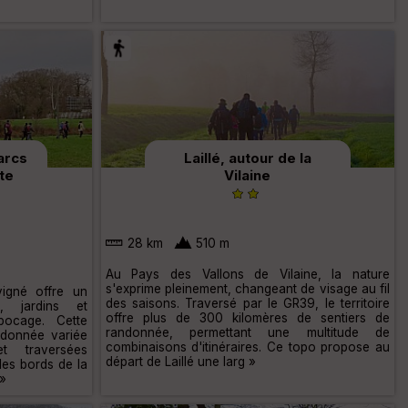
arcs
Laillé, autour de la
nte
Vilaine
28 km
510 m
Au Pays des Vallons de Vilaine, la nature
s'exprime pleinement, changeant de visage au fil
igné offre un
des saisons. Traversé par le GR39, le territoire
, jardins et
offre plus de 300 kilomères de sentiers de
bocage. Cette
randonnée, permettant une multitude de
donnée variée
combinaisons d'itinéraires. Ce topo propose au
t traversées
départ de Laillé une larg »
les bords de la
 »