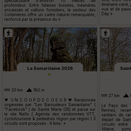
spectaculaire d'environ 70 mètres de
itinéraire varié
profondeur. Entre falaises boisées, méandres
vue et de passa
encaissés et vallons forestiers, le secteur des
Dép »
Corbinières offre un cadre naturel remarquable,
renforcé par la présence du »
La Samaritaine 2026
Sain
20 km
180 m
27 km
🧡 U N C O U P D E C O E U R 🧡 Randonnée
organisée par "Les Baroudeurs Samaritains" (
Le Pays des V
"Facebook" ) de Sainte Marie (35) et parue sur
Rennes, rece
le site Nafix ( Agenda des randonnées VTT,
sentiers de r
cyclotourisme & pédestres région par région ) 3
départ de Sai
circuits sont proposés : 9 kms- »
circuits entre
Vilaine, po