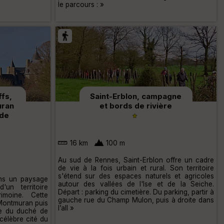
le parcours : »
ffs,
Saint-Erblon, campagne
uran
et bords de rivière
 de
16 km
100 m
Au sud de Rennes, Saint-Erblon offre un cadre
de vie à la fois urbain et rural. Son territoire
s'étend sur des espaces naturels et agricoles
dans un paysage
autour des vallées de l'Ise et de la Seiche.
un territoire
Départ : parking du cimetière. Du parking, partir à
rimoine. Cette
gauche rue du Champ Mulon, puis à droite dans
Montmuran puis
l’all »
te du duché de
célèbre cité du