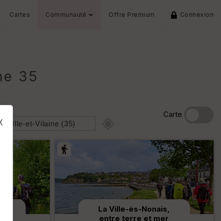
Cartes
Communauté
Offre Premium
Connexion
ne 35
Carte
x
sud
La Ville-ès-Nonais,
s
entre terre et mer