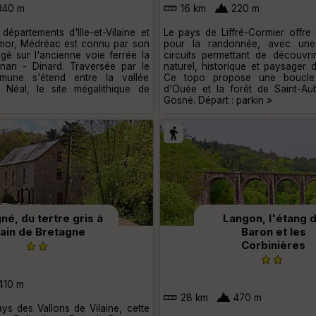
340 m
16 km
220 m
 départements d'Ille-et-Vilaine et
Le pays de Liffré-Cormier offre
mor, Médréac est connu par son
pour la randonnée, avec une
gé sur l'ancienne voie ferrée la
circuits permettant de découvri
inan - Dinard. Traversée par le
naturel, historique et paysager
mune s'étend entre la vallée
Ce topo propose une boucle 
 Néal, le site mégalithique de
d'Ouée et la forêt de Saint-Aub
Gosné. Départ : parkin »
gné, du tertre gris à
Langon, l'étang 
ain de Bretagne
Baron et les
Corbinières
410 m
28 km
470 m
s des Vallons de Vilaine, cette