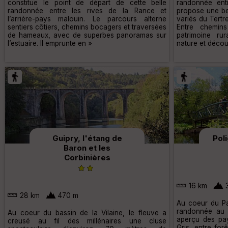
constitue le point de départ de cette belle
randonnée ent
randonnée entre les rives de la Rance et
propose une be
l’arrière-pays malouin. Le parcours alterne
variés du Tertr
sentiers côtiers, chemins bocagers et traversées
Entre chemins
de hameaux, avec de superbes panoramas sur
patrimoine rura
l’estuaire. Il emprunte en »
nature et décou
Guipry, l'étang de
Poli
Baron et les
Corbinières
16 km
28 km
470 m
Au coeur du Pa
randonnée au d
Au coeur du bassin de la Vilaine, le fleuve a
aperçu des pa
creusé au fil des millénaires une cluse
Gris, entre forê