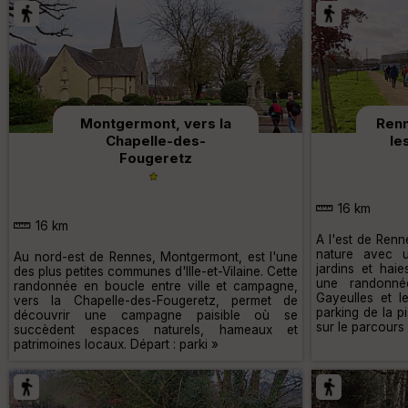
Montgermont, vers la
Renn
Chapelle-des-
le
Fougeretz
16 km
16 km
A l'est de Renn
nature avec u
Au nord-est de Rennes, Montgermont, est l'une
jardins et hai
des plus petites communes d'Ille-et-Vilaine. Cette
une randonné
randonnée en boucle entre ville et campagne,
Gayeulles et l
vers la Chapelle-des-Fougeretz, permet de
parking de la p
découvrir une campagne paisible où se
sur le parcours 
succèdent espaces naturels, hameaux et
patrimoines locaux. Départ : parki »