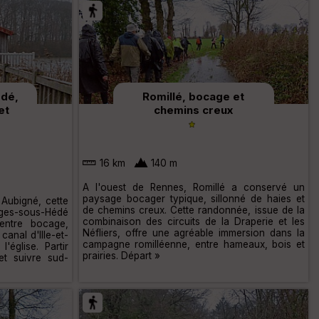
dé,
Romillé, bocage et
et
chemins creux
16 km
140 m
A l'ouest de Rennes, Romillé a conservé un
paysage bocager typique, sillonné de haies et
 Aubigné, cette
de chemins creux. Cette randonnée, issue de la
ges-sous-Hédé
combinaison des circuits de la Draperie et les
entre bocage,
Néfliers, offre une agréable immersion dans la
canal d'Ille-et-
campagne romilléenne, entre hameaux, bois et
'église. Partir
prairies. Départ »
et suivre sud-