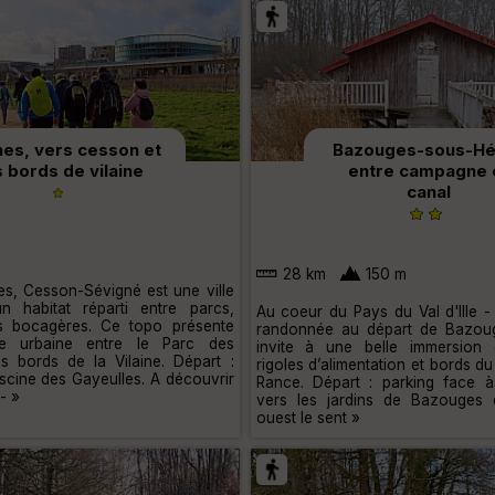
es, vers cesson et
Bazouges-sous-Hé
s bords de vilaine
entre campagne 
canal
28 km
150 m
es, Cesson-Sévigné est une ville
n habitat réparti entre parcs,
Au coeur du Pays du Val d'Ille -
es bocagères. Ce topo présente
randonnée au départ de Bazou
e urbaine entre le Parc des
invite à une belle immersion 
es bords de la Vilaine. Départ :
rigoles d’alimentation et bords du 
iscine des Gayeulles. A découvrir
Rance. Départ : parking face à l
- »
vers les jardins de Bazouges 
ouest le sent »