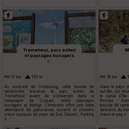
Trémeheuc, parc éolien
M
et paysages bocagers
17 km
130 m
16 km
1
Au nord-est de Combourg, cette boucle de
Dans le pays du
randonnée traverse le parc éolien de
sur-Ille, est s
Trémeheuc avant de s’immerger dans la
le canal d'Ill
campagne de Cuguen, entre paysages
Rennes - Sain
bocagers et étangs. L'itinéraire offre une belle
boucle de rand
alternance de panoramas ouverts et chemins
direction du bo
creux typiques du pays de Dol. Départ : Parking
creux et pay »
»