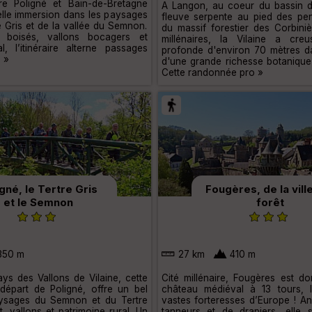
re Poligné et Bain-de-Bretagne
A Langon, au coeur du bassin de
lle immersion dans les paysages
fleuve serpente au pied des pe
e Gris et de la vallée du Semnon.
du massif forestier des Corbiniè
 boisés, vallons bocagers et
millénaires, la Vilaine a cre
l, l’itinéraire alterne passages
profonde d'environ 70 mètres 
 »
d'une grande richesse botanique 
Cette randonnée pro »
gné, le Tertre Gris
Fougères, de la ville
et le Semnon
forêt
350 m
27 km
410 m
ys des Vallons de Vilaine, cette
Cité millénaire, Fougères est d
épart de Poligné, offre un bel
château médiéval à 13 tours, 
ysages du Semnon et du Tertre
vastes forteresses d’Europe ! An
t, vallons et patrimoine rural. Un
tanneurs et de drapiers, elle 