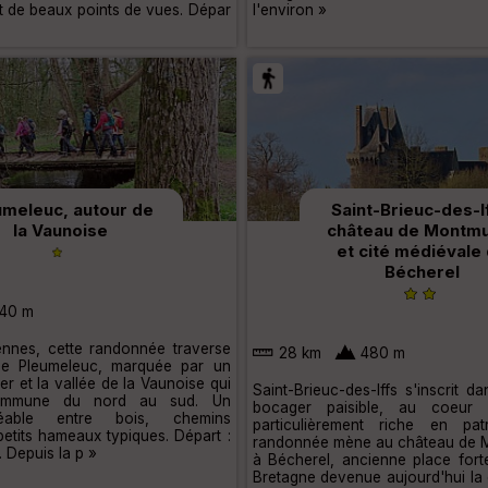
t de beaux points de vues. Dépar
l'environ »
umeleuc, autour de
Saint-Brieuc-des-I
la Vaunoise
château de Montm
et cité médiévale
Bécherel
40 m
ennes, cette randonnée traverse
28 km
480 m
e Pleumeleuc, marquée par un
 et la vallée de la Vaunoise qui
Saint-Brieuc-des-Iffs s'inscrit 
commune du nord au sud. Un
bocager paisible, au coeur d'
gréable entre bois, chemins
particulièrement riche en pat
etits hameaux typiques. Départ :
randonnée mène au château de 
. Depuis la p »
à Bécherel, ancienne place for
Bretagne devenue aujourd'hui la 