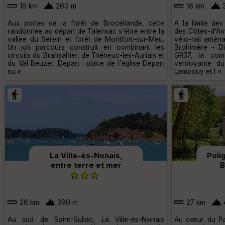
16 km
260 m
16 km
Aux portes de la forêt de Brocéliande, cette
A la limite des
randonnée au départ de Talensac s'étire entre la
des Côtes-d'Ar
vallée du Serein et forêt de Montfort-sur-Meu.
vélo-rail aména
Un joli parcours construit en combinant les
Brohinière - D
circuits du Bransahier, de Triéneuc-les-Auriais et
GR37, la com
du Val Beuzet. Départ : place de l'église Départ
verdoyante du
su »
Lampouy et l »
La Ville-ès-Nonais,
Poli
entre terre et mer
B
26 km
390 m
27 km
Au sud de Saint-Suliac, La Ville-ès-Nonais
Au cœur du Pay