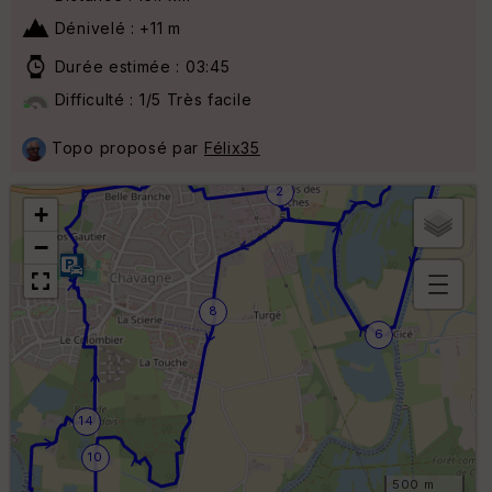
Dénivelé : +11 m
Durée estimée : 03:45
4
Difficulté : 1/5 Très facile
Topo proposé par
Félix35
2
+
−
8
B
or
6
n
e
s
ki
14
lo
m
10
ét
ri
500 m