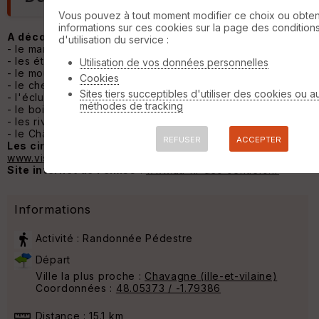
Vous pouvez à tout moment modifier ce choix ou obten
informations sur ces cookies sur la page des condition
A découvrir sur le circuit
:
d'utilisation du service :
- le manoir des Fontenelles du 18e siècle
- les étangs de Barbelouse
Utilisation de vos données personnelles
- le moulin de Champcors sur la Vilaine
Cookies
- le chemin de halage du canal de Cicé
Sites tiers succeptibles d'utiliser des cookies ou a
- l'écluse de Cicé
méthodes de tracking
- le bois de la Sillandais
- les rives du Meu et les étangs de la Sillandais
- le Château de la Sillandais du 17e siècle
REFUSER
ACCEPTER
Les circuits de Chavagne
:
www.visugpx.com/h0pFLbtftl#save
Site internet de Félix35
:
www.au-fil-des-sentiers.fr
Informations
Activité : Randonnée Pédestre
Départ
Ville la plus proche :
Chavagne (ille-et-vilaine)
Coordonnées :
48.05373 / -1.79386
Distance : 15.1 km