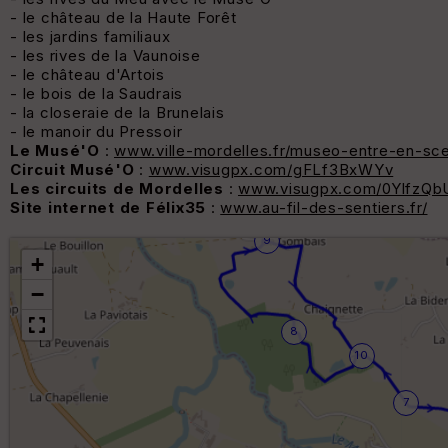
- le château de la Haute Forêt
- les jardins familiaux
- les rives de la Vaunoise
- le château d'Artois
- le bois de la Saudrais
- la closeraie de la Brunelais
- le manoir du Pressoir
Le Musé'O
:
www.ville-mordelles.fr/museo-entre-en-sc
Circuit Musé'O
:
www.visugpx.com/gFLf3BxWYv
Les circuits de Mordelles
:
www.visugpx.com/0YlfzQb
Site internet de Félix35
:
www.au-fil-des-sentiers.fr/
9
+
−
8
10
7