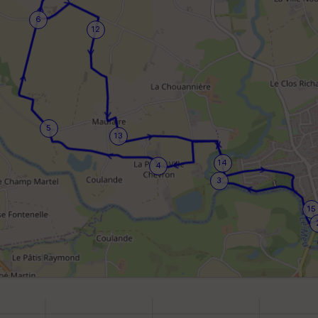
6
12
5
13
14
4
3
15