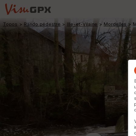
Topos
>
Rando pédestre
>
Ille-et-Vilaine
>
Mordelles
> Mo