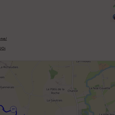
ene/
UOi
11