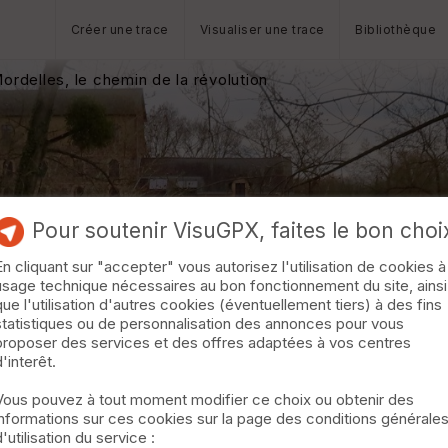
Créer une trace
Visualiser une trace
Bibliothèque
rdelles, le chemin de la révolution
Pour soutenir VisuGPX, faites le bon choi
En cliquant sur "accepter" vous autorisez l'utilisation de cookies à
usage technique nécessaires au bon fonctionnement du site, ainsi
que l'utilisation d'autres cookies (éventuellement tiers) à des fins
statistiques ou de personnalisation des annonces pour vous
proposer des services et des offres adaptées à vos centres
d'interêt.
Vous pouvez à tout moment modifier ce choix ou obtenir des
informations sur ces cookies sur la page des conditions générale
d'utilisation du service :