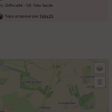
Difficulté : 1/5 Très facile
Topo proposé par
Félix35
B
or
n
e
s