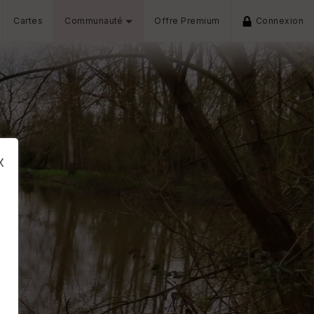
Cartes
Communauté
Offre Premium
Connexion
x
s