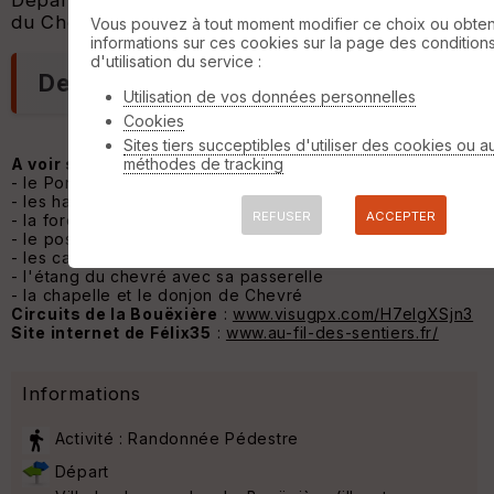
Départ : parking du Pont-Romain près de l'étang
du Chevré.
Vous pouvez à tout moment modifier ce choix ou obten
informations sur ces cookies sur la page des condition
d'utilisation du service :
Description
Utilisation de vos données personnelles
Cookies
Sites tiers succeptibles d'utiliser des cookies ou a
méthodes de tracking
A voir sur le parcours
:
- le Pont Romain avec ses 7 arches datant du 13e siècle
- les hameaux de Tarouanne et de la Paveillais
REFUSER
ACCEPTER
- la forêt domaniale de Liffré
- le poste forestier de la Chapelle Saint-Pierre
- les carrefours en lisière de forêt
- l'étang du chevré avec sa passerelle
- la chapelle et le donjon de Chevré
Circuits de la Bouëxière
:
www.visugpx.com/H7elgXSjn3
Site internet de Félix35
:
www.au-fil-des-sentiers.fr/
Informations
Activité : Randonnée Pédestre
Départ