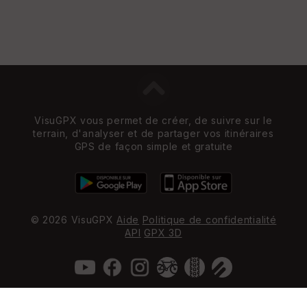
VisuGPX vous permet de créer, de suivre sur le
terrain, d'analyser et de partager vos itinéraires
GPS de façon simple et gratuite
© 2026 VisuGPX
Aide
Politique de confidentialité
API
GPX 3D