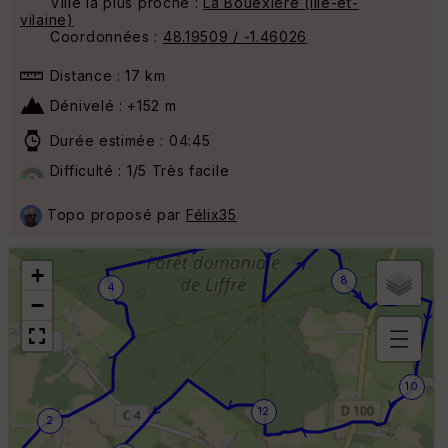
Ville la plus proche :
La Bouëxière (ille-et-
vilaine)
Coordonnées :
48.19509 / -1.46026
Distance : 17 km
Dénivelé : +152 m
Durée estimée : 04:45
Difficulté : 1/5 Très facile
Topo proposé par
Félix35
6
+
8
4
−
B
or
10
n
12
e
2
s