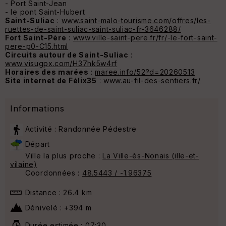
- Port Saint-Jean
- le pont Saint-Hubert
Saint-Suliac
:
www.saint-malo-tourisme.com/offres/les-
ruettes-de-saint-suliac-saint-suliac-fr-3646288/
Fort Saint-Père
:
www.ville-saint-pere.fr/fr/-le-fort-saint-
pere-p0-C15.html
Circuits autour de Saint-Suliac
:
www.visugpx.com/H37hk5w4rf
Horaires des marées
:
maree.info/52?d=20260513
Site internet de Félix35
:
www.au-fil-des-sentiers.fr/
Informations
Activité : Randonnée Pédestre
Départ
Ville la plus proche :
La Ville-ès-Nonais (ille-et-
vilaine)
Coordonnées :
48.5443 / -1.96375
Distance : 26.4 km
Dénivelé : +394 m
Durée estimée : 07:30