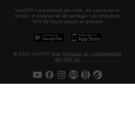
VisuGPX vous permet de créer, de suivre sur le
terrain, d'analyser et de partager vos itinéraires
GPS de façon simple et gratuite
© 2026 VisuGPX
Aide
Politique de confidentialité
API
GPX 3D