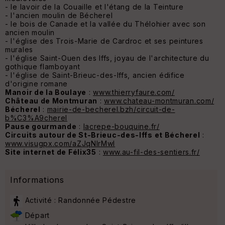
- le lavoir de la Couaille et l'étang de la Teinture
- l'ancien moulin de Bécherel
- le bois de Canade et la vallée du Thélohier avec son
ancien moulin
- l'église des Trois-Marie de Cardroc et ses peintures
murales
- l'église Saint-Ouen des Iffs, joyau de l'architecture du
gothique flamboyant
- l'église de Saint-Brieuc-des-Iffs, ancien édifice
d'origine romane
Manoir de la Boulaye
:
www.thierryfaure.com/
Château de Montmuran
:
www.chateau-montmuran.com/
Bécherel
:
mairie-de-becherel.bzh/circuit-de-
b%C3%A9cherel
Pause gourmande
:
lacrepe-bouquine.fr/
Circuits autour de St-Brieuc-des-Iffs et Bécherel
:
www.visugpx.com/aZJqNlrMwI
Site internet de Félix35
:
www.au-fil-des-sentiers.fr/
Informations
Activité : Randonnée Pédestre
Départ